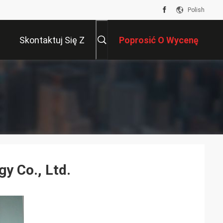
Polish
Skontaktuj Się Z
Poprosić O Wycenę
Nami
y Co., Ltd.