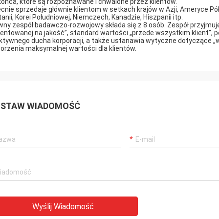
końca, które są rozpoznawane i chwalone przez klientów.
cnie sprzedaje głównie klientom w setkach krajów w Azji, Ameryce Półn
tanii, Korei Południowej, Niemczech, Kanadzie, Hiszpanii itp.
wny zespół badawczo-rozwojowy składa się z 8 osób. Zespół przyjmuje
ientowanej na jakość”, standard wartości „przede wszystkim klient”, 
ktywnego ducha korporacji, a także ustanawia wytyczne dotyczące „
orzenia maksymalnej wartości dla klientów.
STAW WIADOMOŚĆ
Wyślij Wiadomość