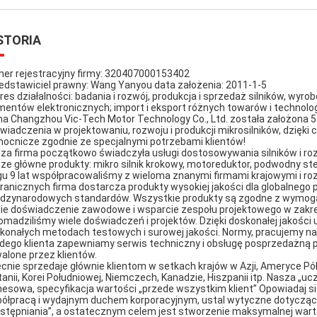
STORIA
er rejestracyjny firmy: 320407000153402
edstawiciel prawny: Wang Yanyou data założenia: 2011-1-5
res działalności: badania i rozwój, produkcja i sprzedaż silników, w
mentów elektronicznych; import i eksport różnych towarów i technolog
ma Changzhou Vic-Tech Motor Technology Co., Ltd. została założona 5 
wiadczenia w projektowaniu, rozwoju i produkcji mikrosilników, dzięk
ocnicze zgodnie ze specjalnymi potrzebami klientów!
za firma początkowo świadczyła usługi dostosowywania silników i ro
ze główne produkty: mikro silnik krokowy, motoreduktor, podwodny ster
gu 9 lat współpracowaliśmy z wieloma znanymi firmami krajowymi i ro
ranicznych firma dostarcza produkty wysokiej jakości dla globalnego 
dzynarodowych standardów. Wszystkie produkty są zgodne z wymogam
nie doświadczenie zawodowe i wsparcie zespołu projektowego w zakresi
omadziliśmy wiele doświadczeń i projektów. Dzięki doskonałej jakoś
konałych metodach testowych i surowej jakości. Normy, pracujemy na
dego klienta zapewniamy serwis techniczny i obsługę posprzedażną 
alone przez klientów.
cnie sprzedaje głównie klientom w setkach krajów w Azji, Ameryce Półn
tanii, Korei Południowej, Niemczech, Kanadzie, Hiszpanii itp. Nasza „u
nesowa, specyfikacja wartości „przede wszystkim klient” Opowiadaj 
ółpracą i wydajnym duchem korporacyjnym, ustal wytyczne dotycząc
stępniania”, a ostatecznym celem jest stworzenie maksymalnej wartoś