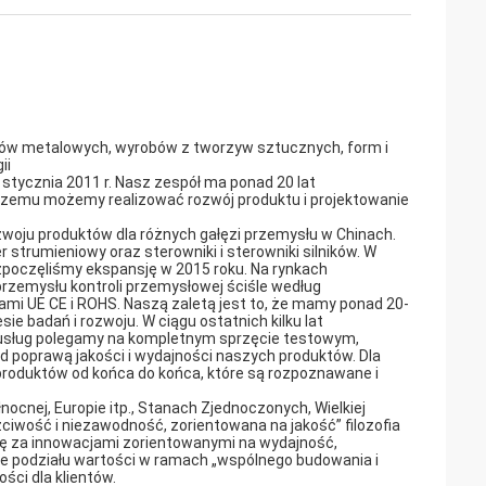
yrobów metalowych, wyrobów z tworzyw sztucznych, form i
ii
stycznia 2011 r. Nasz zespół ma ponad 20 lat
i czemu możemy realizować rozwój produktu i projektowanie
zwoju produktów dla różnych gałęzi przemysłu w Chinach.
 strumieniowy oraz sterowniki i sterowniki silników. W
zpoczęliśmy ekspansję w 2015 roku. Na rynkach
przemysłu kontroli przemysłowej ściśle według
i UE CE i ROHS. Naszą zaletą jest to, że mamy ponad 20-
e badań i rozwoju. W ciągu ostatnich kilku lat
ci usług polegamy na kompletnym sprzęcie testowym,
d poprawą jakości i wydajności naszych produktów. Dla
produktów od końca do końca, które są rozpoznawane i
ocnej, Europie itp., Stanach Zjednoczonych, Wielkiej
czciwość i niezawodność, zorientowana na jakość” filozofia
się za innowacjami zorientowanymi na wydajność,
e podziału wartości w ramach „wspólnego budowania i
ci dla klientów.