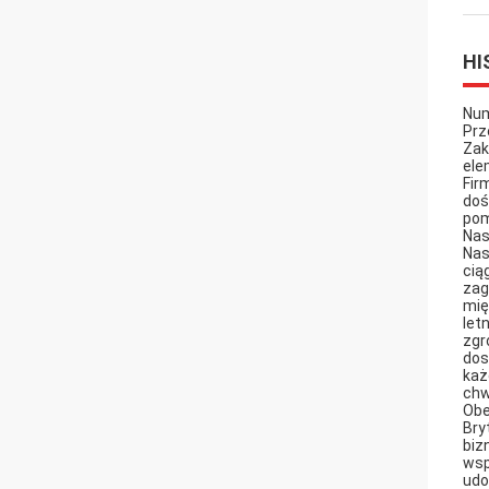
HI
Num
Prz
Zak
ele
Fir
doś
pom
Nas
Nas
cią
zag
mię
let
zgr
dos
każ
chw
Obe
Bry
biz
wsp
udo