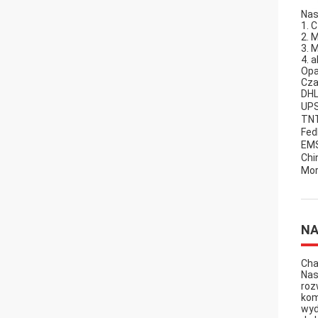
Nas
1. 
2. 
3. 
4. 
Opa
Cza
DHL
UPS
TNT
Fed
EMS
Chi
Mor
NA
Cha
Nas
roz
kom
wyd