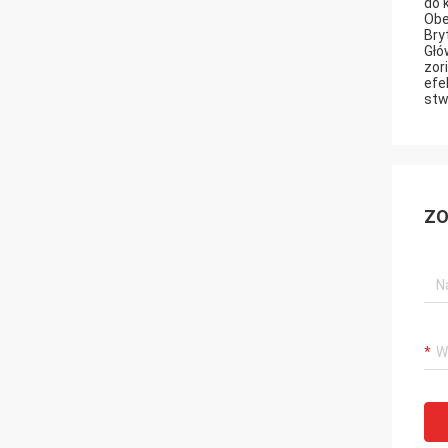
do 
Obe
Bry
Głó
zor
efe
stw
ZO