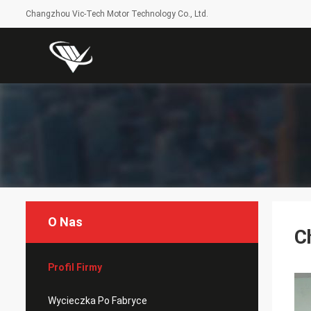
Changzhou Vic-Tech Motor Technology Co., Ltd.
O Nas
C
Profil Firmy
Wycieczka Po Fabryce