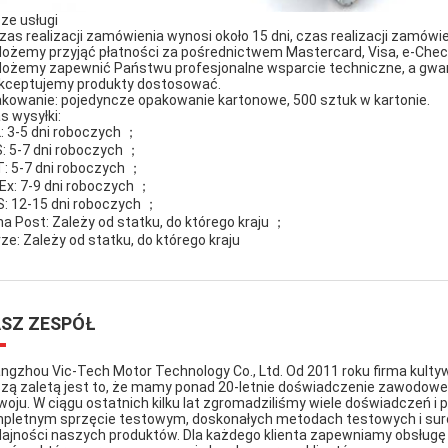
ze usługi
Czas realizacji zamówienia wynosi około 15 dni, czas realizacji zamów
Możemy przyjąć płatności za pośrednictwem Mastercard, Visa, e-Checki
Możemy zapewnić Państwu profesjonalne wsparcie techniczne, a gwar
akceptujemy produkty dostosować.
kowanie: pojedyncze opakowanie kartonowe, 500 sztuk w kartonie.
s wysyłki:
: 3-5 dni roboczych ；
: 5-7 dni roboczych ；
: 5-7 dni roboczych ；
Ex: 7-9 dni roboczych ；
: 12-15 dni roboczych ；
na Post: Zależy od statku, do którego kraju ；
ze: Zależy od statku, do którego kraju
SZ ZESPÓŁ
ngzhou Vic-Tech Motor Technology Co., Ltd. Od 2011 roku firma kultyw
zą zaletą jest to, że mamy ponad 20-letnie doświadczenie zawodowe 
woju. W ciągu ostatnich kilku lat zgromadziliśmy wiele doświadczeń i p
pletnym sprzęcie testowym, doskonałych metodach testowych i surow
ajności naszych produktów. Dla każdego klienta zapewniamy obsługę