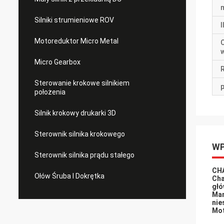
Silniki strumieniowe ROV
Motoreduktor Micro Metal
Micro Gearbox
Sterowanie krokowe silnikiem
p
położenia
Silnik krokowy drukarki 3D
Sterownik silnika krokowego
WP
Sterownik silnika prądu stałego
CH
Ołów Śruba I Dokrętka
Cha
głó
Mam
nie
Mot