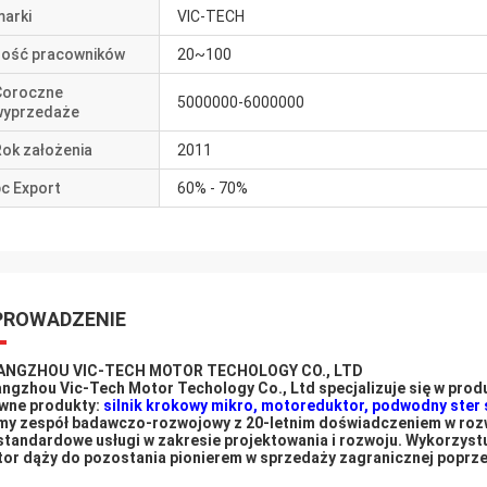
marki
VIC-TECH
Ilość pracowników
20~100
Coroczne
5000000-6000000
wyprzedaże
Rok założenia
2011
c Export
60% - 70%
ROWADZENIE
ANGZHOU VIC-TECH MOTOR TECHOLOGY CO., LTD
ngzhou Vic-Tech Motor Techology Co., Ltd specjalizuje się w produ
wne produkty:
silnik krokowy mikro, motoreduktor, podwodny ster s
y zespół badawczo-rozwojowy z 20-letnim doświadczeniem w rozw
standardowe usługi w zakresie projektowania i rozwoju.
Wykorzystu
or dąży do pozostania pionierem w sprzedaży zagranicznej poprze