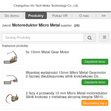
Changzhou Vic-Tech Motor Technology Co., Ltd.
Do domu
Produkty
Pokaz VR
O nas
>>
Motoreduktor Micro Metal
Jakość
supplier.
(26)
Najlepsze produkty
5v 10mm Metal Gear Motor
Zapytanie teraz
Wysokiej wydajności 15mm Mikro Metal Gearmotor
2-fazowy dwubiegunowy silnik krokówkowy Do
sprzętu precyzyjnego Drukarka 3D
Zapytanie teraz
2 fazy 4 przewody 10 mm Micro Metal motoreduktor
Silnik krokowy z metalową skrzynią biegów SM10-
817G
Skontaktuj się z
nami