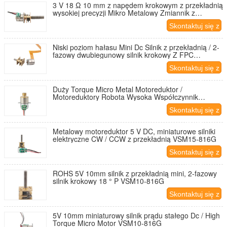
3 V 18 Ω 10 mm z napędem krokowym z przekładnią
wysokiej precyzji Mikro Metalowy Zmiannik z
skrzynką biegów
Skontaktuj się z
nami
Niski poziom hałasu Mini Dc Silnik z przekładnią / 2-
fazowy dwubiegunowy silnik krokowy Z FPC
SM10157
Skontaktuj się z
nami
Duży Torque Micro Metal Motoreduktor /
Motoreduktory Robota Wysoka Współczynnik
Oszczędzania Energii SM1516
Skontaktuj się z
nami
Metalowy motoreduktor 5 V DC, miniaturowe silniki
elektryczne CW / CCW z przekładnią VSM15-816G
Skontaktuj się z
nami
ROHS 5V 10mm silnik z przekładnią mini, 2-fazowy
silnik krokowy 18 ° P VSM10-816G
Skontaktuj się z
nami
5V 10mm miniaturowy silnik prądu stałego Dc / High
Torque Micro Motor VSM10-816G