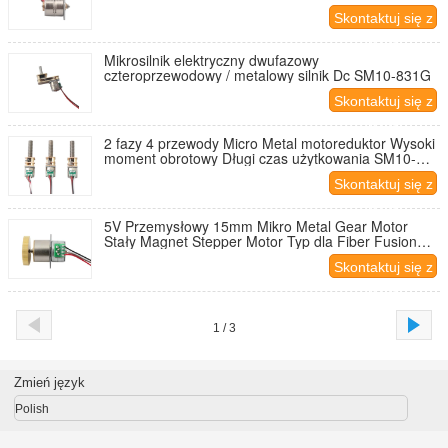
Skontaktuj się z
nami
Mikrosilnik elektryczny dwufazowy
czteroprzewodowy / metalowy silnik Dc SM10-831G
Skontaktuj się z
nami
2 fazy 4 przewody Micro Metal motoreduktor Wysoki
moment obrotowy Długi czas użytkowania SM10-
100G
Skontaktuj się z
nami
5V Przemysłowy 15mm Mikro Metal Gear Motor
Stały Magnet Stepper Motor Typ dla Fiber Fusion
Splicer
Skontaktuj się z
nami
1 / 3
Zmień język
Polish