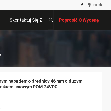
Polish
Skontaktuj Się Z
Poprosić O Wycenę
Nami
e
rznym napędem o średnicy 46 mm o dużym
nikiem liniowym POM 24VDC
y