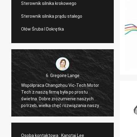
Sterownik silnika krokowego
Sterownik silnika prądu stałego
Ołów Śruba I Dokrętka
6. Gregoire Lange
Współpraca Changzhou Vic-Tech Motor
Profes
Tech z naszą firmą była po prostu
Zamówi
świetna. Dobre zrozumienie naszych
Złącza
a
potrzeb, wielka chęć rozwiązania naszych
przesyłki. Sterownik dzia
t
problemów. Polecam !
ustalil
Osoba kontaktowa :
Kangtai Lee