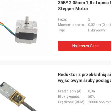
35BYG 35mm 1,8 stopnia 
Stepper Motor
Faza:
2
Moment obrotowy:
0,02 nm (0 cali
Typ:
Hybrydowy
Najlepsza Cena
David Molevelt
Buildstorm Priva
jonalna i przejrzysta komunikacja.
Produkt działa zgodnie 
Reduktor z przekładnią 
enie zostało wysłane na czas.
był ładnie zapakowany. Sprzedawca
wyjściowym śruby pociąg
 licznikowe, jeśli zostały dodane do
reaguje bardzo szybko 
ła tak, jak
podjęciu decyzji o zakupie. Są go
iśmy!
dostosować produkt do 
Prąd ciągły (A):
0,3a
Efektywność:
50%
Prędkość (RPM):
20000 obr/min