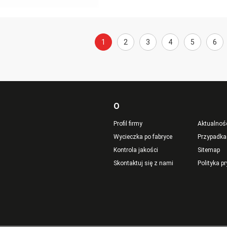
1
2
3
4
5
6
O
Profil firmy
Aktualnoś
Wycieczka po fabryce
Przypadka
Kontrola jakości
Sitemap
Skontaktuj się z nami
Polityka p