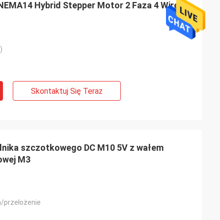
NEMA14 Hybrid Stepper Motor 2 Faza 4 Wire
)
Skontaktuj Się Teraz
te Limited
Ashley Griffin
z oczekiwaniami,
Przesyłka została odebrana bardzo
silnika szczotkowego DC M10 5V z wałem
szybko. Produkt był dobrze chroniony
owej M3
i pomaga w
przez opakowanie. Przedstawiciel firmy
towi
był serdeczny i uprzejmy. Ocena Plus!
Ciebie.
/przełożenie