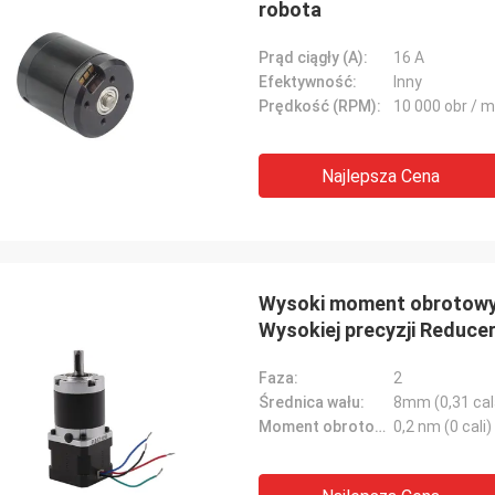
robota
Prąd ciągły (A):
16 A
Efektywność:
Inny
Prędkość (RPM):
10 000 obr / m
Najlepsza Cena
Wysoki moment obrotowy
Wysokiej precyzji Reduce
Faza:
2
Średnica wału:
8mm (0,31 cal
Moment obrotowy:
0,2 nm (0 cali)