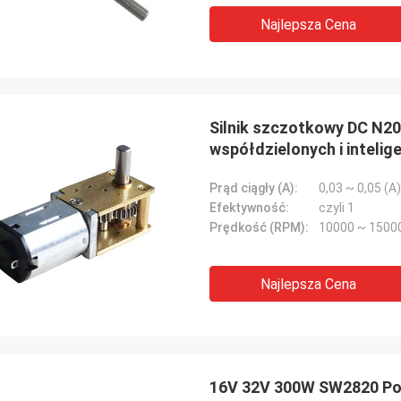
Najlepsza Cena
Silnik szczotkowy DC N2
współdzielonych i inteli
Prąd ciągły (A):
0,03 ~ 0,05 (A)
Efektywność:
czyli 1
Prędkość (RPM):
10000 ~ 15000
Najlepsza Cena
16V 32V 300W SW2820 Po