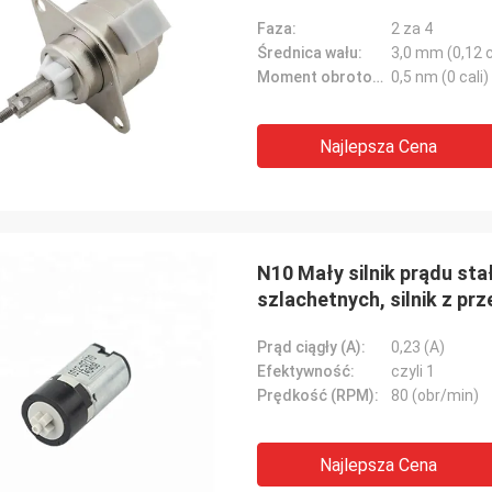
Faza:
2 za 4
Średnica wału:
3,0 mm (0,12 c
Moment obrotowy:
0,5 nm (0 cali)
Najlepsza Cena
N10 Mały silnik prądu sta
szlachetnych, silnik z pr
Prąd ciągły (A):
0,23 (A)
Efektywność:
czyli 1
Prędkość (RPM):
80 (obr/min)
Najlepsza Cena