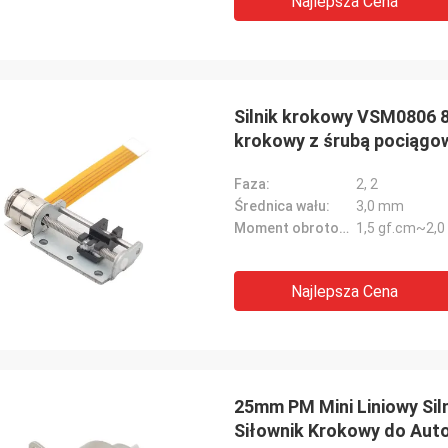
Najlepsza Cena
Silnik krokowy VSM0806 8
krokowy z śrubą pociągo
fotograficznych
Faza:
2, 2
Średnica wału:
3,0 mm
Moment obrotowy:
1,5 gf.cm~2,0
Najlepsza Cena
25mm PM Mini Liniowy Siln
Siłownik Krokowy do Auto