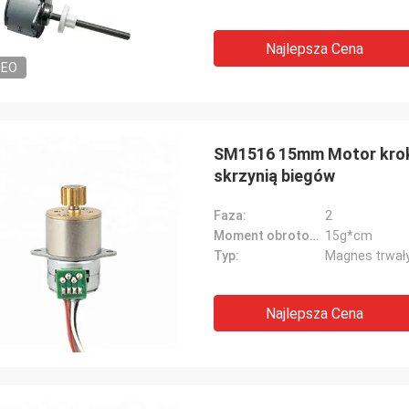
Najlepsza Cena
DEO
SM1516 15mm Motor krok
skrzynią biegów
Faza:
2
Moment obrotowy:
15g*cm
Typ:
Magnes trwał
Najlepsza Cena