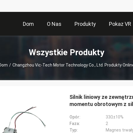
Dom
O Nas
Produkty
Pokaz VR
Wszystkie Produkty
Dom
/
Changzhou Vic-Tech Motor Technology Co., Ltd. Produkty Onlin
Silnik liniowy ze zewnęt
momentu obrotowym z sil
Opór:
33Ω±10%
Faza:
2
Typ:
Magnes trwał