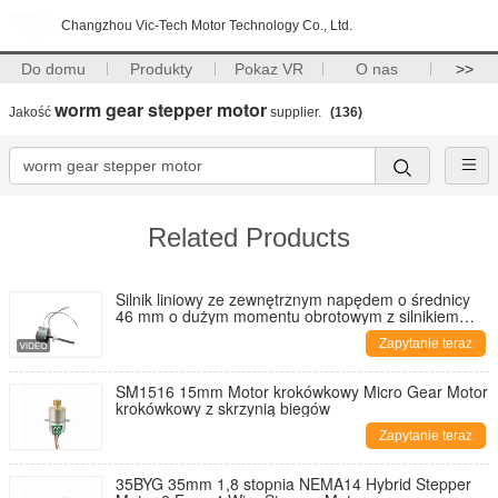
Changzhou Vic-Tech Motor Technology Co., Ltd.
Do domu
Produkty
Pokaz VR
O nas
>>
worm gear stepper motor
Jakość
supplier.
(136)
Related Products
Silnik liniowy ze zewnętrznym napędem o średnicy
46 mm o dużym momentu obrotowym z silnikiem
liniowym POM 24VDC
Zapytanie teraz
SM1516 15mm Motor krokówkowy Micro Gear Motor
krokówkowy z skrzynią biegów
Zapytanie teraz
35BYG 35mm 1,8 stopnia NEMA14 Hybrid Stepper