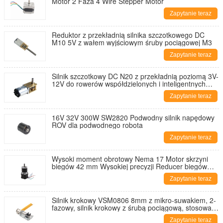
Motor 2 Faza 4 Wire Stepper Motor
Zapytanie teraz
Reduktor z przekładnią silnika szczotkowego DC
M10 5V z wałem wyjściowym śruby pociągowej M3
Zapytanie teraz
Silnik szczotkowy DC N20 z przekładnią poziomą 3V-
12V do rowerów współdzielonych i inteligentnych
zamków
Zapytanie teraz
16V 32V 300W SW2820 Podwodny silnik napędowy
ROV dla podwodnego robota
Zapytanie teraz
Wysoki moment obrotowy Nema 17 Motor skrzyni
biegów 42 mm Wysokiej precyzji Reducer biegów
Stepper Motor do drukarki 3D
Zapytanie teraz
Silnik krokowy VSM0806 8mm z mikro-suwakiem, 2-
fazowy, silnik krokowy z śrubą pociągową, stosowany
do obiektywów aparatów fotograficznych
Zapytanie teraz