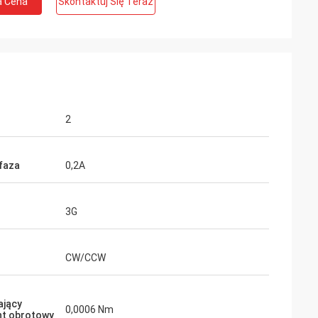
a Cena
Skontaktuj Się Teraz
2
 faza
0,2A
te Limited
Ashley Griffin
z oczekiwaniami,
Przesyłka została odebrana bardzo
3G
szybko. Produkt był dobrze chroniony
i pomaga w
przez opakowanie. Przedstawiciel firmy
towi
był serdeczny i uprzejmy. Ocena Plus!
CW/CCW
Ciebie.
ający
0,0006 Nm
t obrotowy