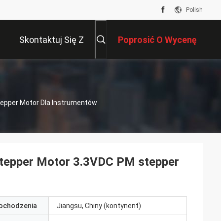
Polish
Skontaktuj Się Z
Poprosić O Wycenę
Nami
tepper Motor Dla Instrumentów
tepper Motor 3.3VDC PM stepper
pochodzenia
Jiangsu, Chiny (kontynent)