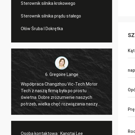
Sterownik silnika krokowego
Sterownik silnika prądu stałego
Ołów Śruba I Dokrętka
SZ
Kąt
nap
6. Gregoire Lange
Współpraca Changzhou Vic-Tech Motor
Profes
Op
Tech z naszą firmą była po prostu
Zamówi
świetna. Dobre zrozumienie naszych
Złącza
a
potrzeb, wielka chęć rozwiązania naszych
przesyłki. Sterownik dzia
Prę
t
problemów. Polecam !
ustalil
Rod
Osoba kontaktowa :
Kangtai Lee