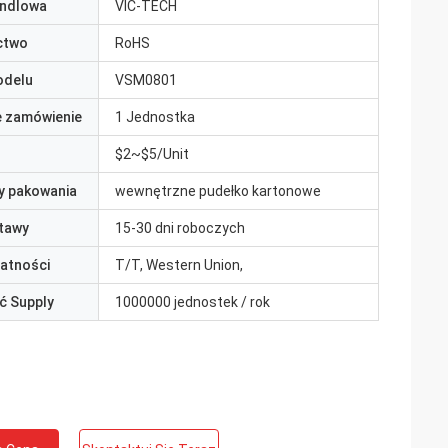
ndlowa
VIC-TECH
ctwo
RoHS
odelu
VSM0801
e zamówienie
1 Jednostka
$2~$5/Unit
y pakowania
wewnętrzne pudełko kartonowe
tawy
15-30 dni roboczych
łatności
T/T, Western Union,
ć Supply
1000000 jednostek / rok