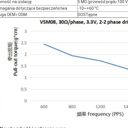
rność na izolację
5 MΩ (przewód prądu 100 V
agania dotyczące bezpieczeństwa
-10~+60 °C
uga OEM i ODM
DOSTępne