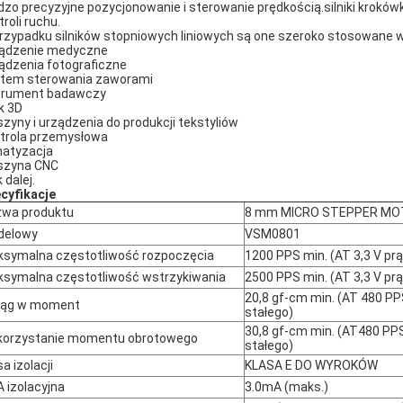
dzo precyzyjne pozycjonowanie i sterowanie prędkością.silniki krokówko
troli ruchu.
rzypadku silników stopniowych liniowych są one szeroko stosowane w
ądzenie medyczne
ądzenia fotograficzne
tem sterowania zaworami
trument badawczy
k 3D
zyny i urządzenia do produkcji tekstyliów
trola przemysłowa
matyzacja
szyna CNC
k dalej.
cyfikacje
wa produktu
8 mm MICRO STEPPER M
delowy
VSM0801
symalna częstotliwość rozpoczęcia
1200 PPS min. (AT 3,3 V pr
symalna częstotliwość wstrzykiwania
2500 PPS min. (AT 3,3 V pr
20,8 gf-cm min. (AT 480 PPS
iąg w moment
stałego)
30,8 gf-cm min. (AT480 PPS
orzystanie momentu obrotowego
stałego)
sa izolacji
KLASA E DO WYROKÓW
A izolacyjna
3.0mA (maks.)