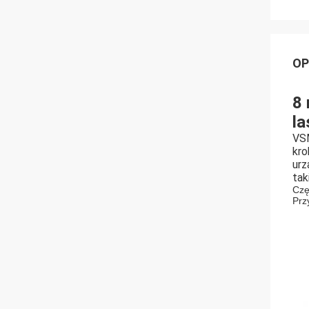
OP
8 
l
VSM
kro
urz
tak
Czę
Prz