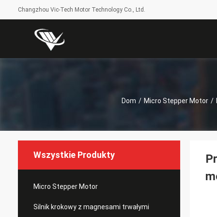
Changzhou Vic-Tech Motor Technology Co., Ltd.
Dom
/
Micro Stepper Motor
/
Wszystkie Produkty
P
mo
Micro Stepper Motor
Silnik krokowy z magnesami trwałymi