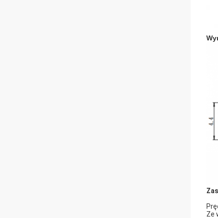
Wy
Zas
Prę
Ze 