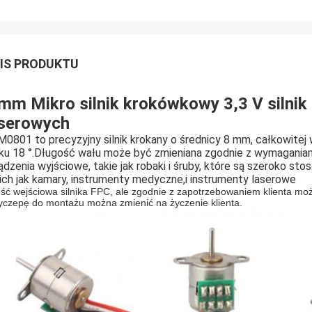
IS PRODUKTU
mm Mikro silnik krokówkowy 3,3 V siln
aserowych
0801 to precyzyjny silnik krokany o średnicy 8 mm, całkowitej 
ku 18 °.Długość wału może być zmieniana zgodnie z wymagania
ądzenia wyjściowe, takie jak robaki i śruby, które są szeroko s
ich jak kamary, instrumenty medyczne,i instrumenty laserowe
ść wejściowa silnika FPC, ale zgodnie z zapotrzebowaniem klienta może
yczepę do montażu można zmienić na życzenie klienta.