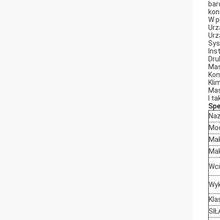
bar
kon
W p
Urz
Urz
Sys
Ins
Dru
Mas
Kon
Kli
Ma
I ta
Spe
Naz
Mo
Mak
Mak
Wc
Wyk
Kla
SIŁ