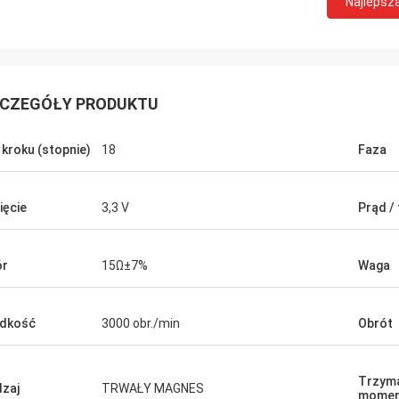
Najlepsz
CZEGÓŁY PRODUKTU
 kroku (stopnie)
18
Faza
ięcie
3,3 V
Prąd /
David Molevelt
Buildstorm Priva
jonalna i przejrzysta komunikacja.
Produkt działa zgodnie 
ór
15Ω±7%
Waga
enie zostało wysłane na czas.
był ładnie zapakowany. Sprzedawca
 licznikowe, jeśli zostały dodane do
reaguje bardzo szybko 
ła tak, jak
podjęciu decyzji o zakupie. Są go
dkość
3000 obr./min
Obrót
iśmy!
dostosować produkt do 
Trzym
zaj
TRWAŁY MAGNES
momen