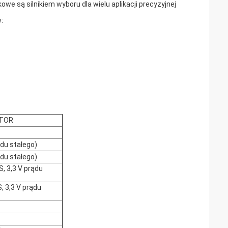
we są silnikiem wyboru dla wielu aplikacji precyzyjnej
:
OTOR
ądu stałego)
ądu stałego)
, 3,3 V prądu
, 3,3 V prądu