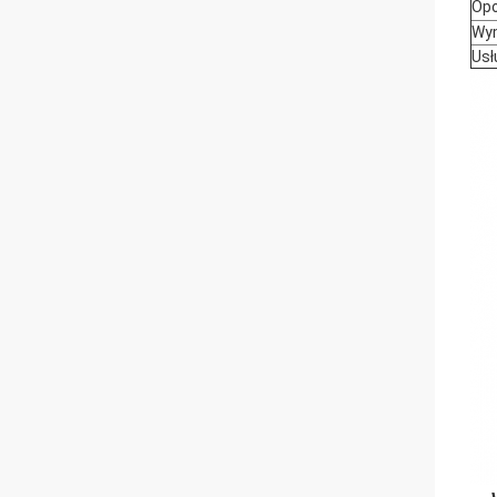
Opo
Wym
Usł