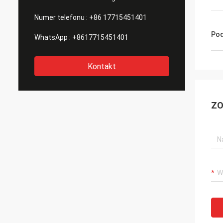
Numer telefonu :
+86 17715451401
Pod
WhatsApp :
+8617715451401
Kontakt
ZO