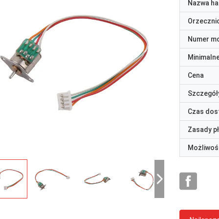
Nazwa ha
Orzeczni
Numer m
Minimaln
Cena
Szczegół
Czas dos
Zasady p
Możliwoś