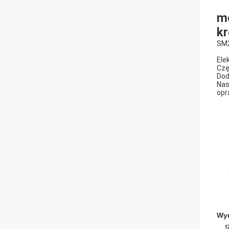
mo
k
SM
Ele
Czę
Dod
Nas
opr
Wy