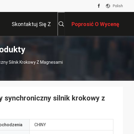
Polish
Skontaktuj Się Z
Poprosić O Wycenę
odukty
Nami
czny Silnik Krokowy Z Magnesami
y synchroniczny silnik krokowy z
pochodzenia
CHINY