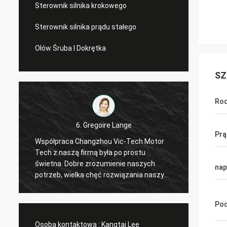
Sterownik silnika krokowego
Sterownik silnika prądu stałego
Ołów Śruba I Dokrętka
SZ
Rod
6. Gregoire Lange
Prą
Współpraca Changzhou Vic-Tech Motor
Profes
Tech z naszą firmą była po prostu
Zamówi
świetna. Dobre zrozumienie naszych
Złącza
nap
a
potrzeb, wielka chęć rozwiązania naszych
przesyłki. Sterownik dzia
t
problemów. Polecam !
ustalil
Pod
Osoba kontaktowa :
Kangtai Lee