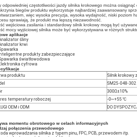
y odpowiedniej częstotliwości jazdy silnika krokowego można osiągnąć
skrzynia biegów produktu wykorzystuje najbardziej zaawansowany spr
etwarzaniem, więc wysoka precyzja, wysoka wydajność, niski poziom 
cesu sprawiają, że produkt ma lepszą niezawodność.
ść wejściowa zasilania i standardowy silnik krokowy mogą być używane
ść mocy wyjściowej silnika może być wykorzystywana w różnych struktu
owe aplikacje
Analizator śliny
Analizator krwi
Spawarka
Inteligentne produkty zabezpieczające
Spawarka światłowodowa
Elektronika cyfrowa
cyfikacje
wa produktu
Silnik krokowy
del
SM25-048-302
ór
300Ω±10%
res temperatury roboczej
-0~+55 ℃
UGI OEM i ODM
DO DYSPOZYCJ
ywa momentu obrotowego w celach informacyjnych
zaj połączenia przewodowego
oda wprowadzania silnika z typem pinu, FPC, PCB, przewodem itp.