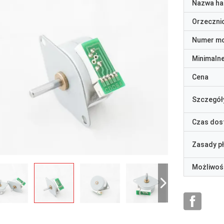
Nazwa ha
Orzeczni
Numer m
Minimaln
Cena
Szczegół
Czas dos
Zasady p
Możliwoś