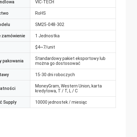
ndlowa
VIC-TECH
ctwo
RoHS
odelu
SM25-048-302
e zamówienie
1 Jednostka
$4~7/unit
Standardowy pakiet eksportowy lub
y pakowania
można go dostosować
tawy
15-30 dni roboczych
MoneyGram, Western Union, karta
łatności
kredytowa, T / T, L / C
ć Supply
10000 jednostek / miesiąc