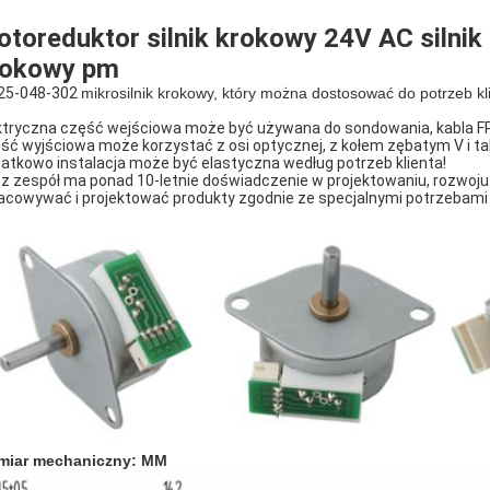
toreduktor silnik krokowy 24V AC silnik
rokowy pm
25-048-302
mikrosilnik krokowy, który można dostosować do potrzeb kl
ktryczna część wejściowa może być używana do sondowania, kabla FP
ść wyjściowa może korzystać z osi optycznej, z kołem zębatym V i tak
atkowo instalacja może być elastyczna według potrzeb klienta!
z zespół ma ponad 10-letnie doświadczenie w projektowaniu, rozwoju 
acowywać i projektować produkty zgodnie ze specjalnymi potrzebami 
miar mechaniczny: MM