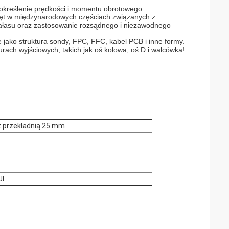
 określenie prędkości i momentu obrotowego.
zęt w międzynarodowych częściach związanych z
hałasu oraz zastosowanie rozsądnego i niezawodnego
 jako struktura sondy, FPC, FFC, kabel PCB i inne formy.
rach wyjściowych, takich jak oś kołowa, oś D i walcówka!
 z przekładnią 25 mm
I