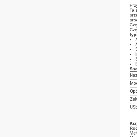
Prz
Ta 
prz
pro
Czę
Czę
typ
Spe
Naz
Mo
Op
Zak
USŁ
Krz
Rod
Met