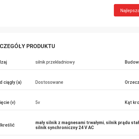
Najlepsz
CZEGÓŁY PRODUKTU
zaj
silnik przekładniowy
Budow
David Molevelt
Buildstorm Priva
d ciągły (a)
Dostosowane
Orzecz
jonalna i przejrzysta komunikacja.
Produkt działa zgodnie 
enie zostało wysłane na czas.
był ładnie zapakowany. Sprzedawca
 licznikowe, jeśli zostały dodane do
reaguje bardzo szybko 
ięcie (v)
5v
Kąt kr
ła tak, jak
podjęciu decyzji o zakupie. Są go
iśmy!
dostosować produkt do 
mały silnik z magnesami trwałymi
,
silnik prądu st
kreślić
silnik synchroniczny 24 V AC