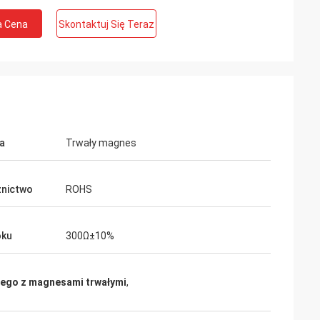
a Cena
Skontaktuj Się Teraz
a
Trwały magnes
te Limited
Ashley Griffin
nictwo
ROHS
z oczekiwaniami,
Przesyłka została odebrana bardzo
szybko. Produkt był dobrze chroniony
i pomaga w
przez opakowanie. Przedstawiciel firmy
oku
300Ω±10%
towi
był serdeczny i uprzejmy. Ocena Plus!
Ciebie.
ałego z magnesami trwałymi
,