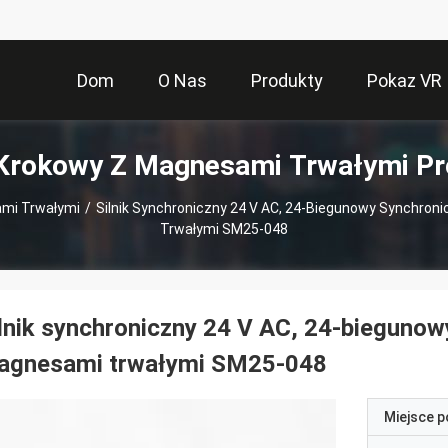
Dom
O Nas
Produkty
Pokaz VR
 Krokowy Z Magnesami Trwałymi Pr
ami Trwałymi
/
Silnik Synchroniczny 24 V AC, 24-Biegunowy Synchroni
Trwałymi SM25-048
lnik synchroniczny 24 V AC, 24-biegunow
agnesami trwałymi SM25-048
Miejsce 