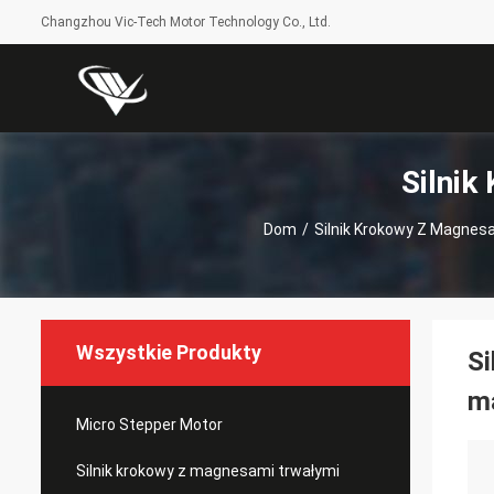
Changzhou Vic-Tech Motor Technology Co., Ltd.
Silnik
Dom
/
Silnik Krokowy Z Magnes
Wszystkie Produkty
Si
m
Micro Stepper Motor
Silnik krokowy z magnesami trwałymi