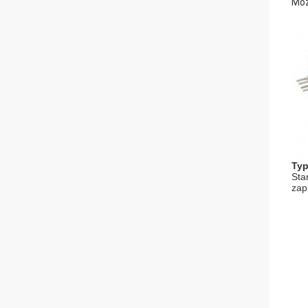
Moż
Typ
Sta
zap