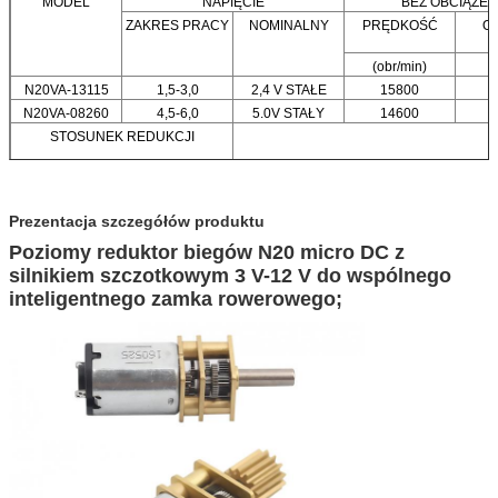
MODEL
NAPIĘCIE
BEZ OBCIĄŻEN
ZAKRES PRACY
NOMINALNY
PRĘDKOŚĆ
O
(obr/min)
N20VA-13115
1,5-3,0
2,4 V STAŁE
15800
N20VA-08260
4,5-6,0
5.0V STAŁY
14600
STOSUNEK REDUKCJI
1:3.1:5.
Prezentacja szczegółów produktu
Poziomy reduktor biegów N20 micro DC z
silnikiem szczotkowym 3 V-12 V do wspólnego
inteligentnego zamka rowerowego;