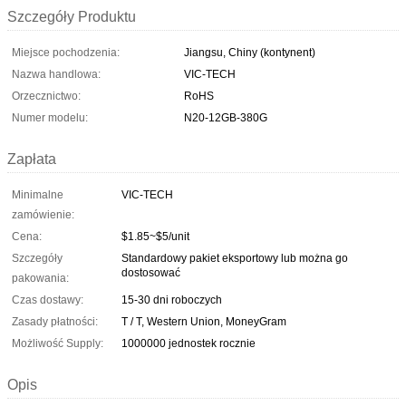
Szczegóły Produktu
Miejsce pochodzenia:
Jiangsu, Chiny (kontynent)
Nazwa handlowa:
VIC-TECH
Orzecznictwo:
RoHS
Numer modelu:
N20-12GB-380G
Zapłata
Minimalne
VIC-TECH
zamówienie:
Cena:
$1.85~$5/unit
Szczegóły
Standardowy pakiet eksportowy lub można go
dostosować
pakowania:
Czas dostawy:
15-30 dni roboczych
Zasady płatności:
T / T, Western Union, MoneyGram
Możliwość Supply:
1000000 jednostek rocznie
Opis