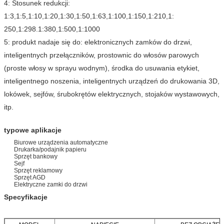
4: Stosunek redukcji:
1:3,1:5,1:10,1:20,1:30,1:50,1:63,1:100,1:150,1:210,1:
250,1:298.1:380,1:500,1:1000
5: produkt nadaje się do: elektronicznych zamków do drzwi,
inteligentnych przełączników, prostownic do włosów parowych
(proste włosy w sprayu wodnym), środka do usuwania etykiet,
inteligentnego noszenia, inteligentnych urządzeń do drukowania 3D,
lokówek, sejfów, śrubokrętów elektrycznych, stojaków wystawowych,
itp.
typowe aplikacje
Biurowe urządzenia automatyczne
Drukarka/podajnik papieru
Sprzęt bankowy
Sejf
Sprzęt reklamowy
Sprzęt AGD
Elektryczne zamki do drzwi
Specyfikacje