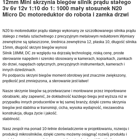
12mm Mini skrzynia biegów silnik prądu stałego
3v 6v 12v 1:10 do 1: 1000 mały stosunek N20
Micro Dc motoreduktor do robota i zamka drzwi
N20 to motoreduktor prądu stałego wykonany ze szczotkowanego silnika prądu
stałego z metalu szlachetnego z precyzyjnym metalowym reduktorem.Wymiary
zewnętrzne są spłaszczone, średnica zewnętrzna 12, płaska 10, długość silnika
15mm, długość skrzyni biegów wynosi
Silnik 18MM, DC ze względu na dojrzałą technologię, niską cenę, proste
sterowanie napędem i szeroko stosowany w kamerach, kopiarkach, zamkach
do drzwi, napędach optycznych, precyzyjnych instrumentach, kamerach i
innych dziedzinach.
Po podparciu skrzyni biegów moment obrotowy jest znacznie zwiększony,
prędkość jest zmniejszona, a sterowanie jest łatwe!
Nasze skrzynie biegów są przetwarzane i montowane przez importowane
obrabiarki, aby zapewnić, że dokładność każdego biegu jest wyższa niż w
przypadku innych producentów w tej samej branży, dzięki czemu skrzynia
biegów jest stabilna w transmisji, cicha, wysoka wydajność, niezawodna
konstrukcja, długa życie i jakość.
stabilność.
Nasz zespół ma ponad 10-letnie doświadczenie w projektowaniu, rozwoju i
produkcji mikrosilników, dzięki czemu możemy osiągnąć rozwój produktu i