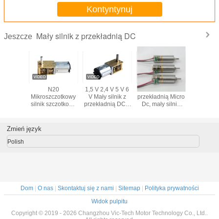
Kontyntynuj
Mały silnik z przekładnią DC
Jeszcze
V 20mm
N20
1,5 V 2,4 V 5 V 6
5V 10m Silnik z
2,4 ~ 
ilnik z
Mikroszczotkowy
V Mały silnik z
przekładnią Micro
Prędk
ładnią
silnik szczotkowy
przekładnią DC z
Dc, mały silnik
ładowani
tą DC
DC 3- poziomowy
metalową
krokowy o niskim
RPM Szc
kowany
reduktor biegów
przekładnią
poziomie hałasu i
Motored
nik
12 V do
Pozioma
wysokim
prądu sta
Zmień język
niowy DC
inteligentnej
przekładnia
momencie
przekła
arek 3D
blokady roweru
redukcyjna
obrotowym
ślimakow
Polish
współdzielonego
~ 8,5 USD
Dom
|
O nas
|
Skontaktuj się z nami
|
Sitemap
|
Polityka prywatności
Widok pulpitu
Copyright © 2019 - 2026 Changzhou Vic-Tech Motor Technology Co., Ltd..