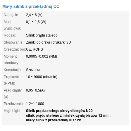
Mały silnik z przekładnią DC
Napięcie:
2,4 ~ 6 (V)
Moc
0,1 ~ 1,6 (W)
wyjściowa:
Rodzaj:
Silnik prądu stałego
Stosowanie:
Zamki do drzwi i drukarki 3D
Orzecznictwo:
CE, ROHS
Moment
0,0005~0,002 (NM)
obrotowy:
Komutacja:
Szczotka
Prędkość
10 ~ 9000 (obr/min)
(RPM):
Prąd ciągły
0,05~0,5(A)
(a):
Przełożenie:
1:2~1:1000
Silnik prądu stałego skrzyni biegów N20
High Light:
,
silnik prądu stałego z mini skrzynią biegów 12 mm
,
mały silnik z przekładnią DC 12v