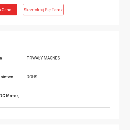
a Cena
Skontaktuj Się Teraz
a
TRWAŁY MAGNES
te Limited
Ashley Griffin
nictwo
ROHS
z oczekiwaniami,
Przesyłka została odebrana bardzo
szybko. Produkt był dobrze chroniony
i pomaga w
przez opakowanie. Przedstawiciel firmy
 DC Motor
,
towi
był serdeczny i uprzejmy. Ocena Plus!
Ciebie.