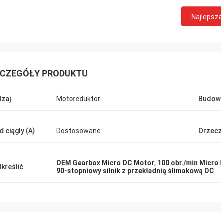
Najlepsz
CZEGÓŁY PRODUKTU
zaj
Motoreduktor
Budow
David Molevelt
Buildstorm Priva
d ciągły (A)
Dostosowane
Orzecz
jonalna i przejrzysta komunikacja.
Produkt działa zgodnie 
enie zostało wysłane na czas.
był ładnie zapakowany. Sprzedawca
 licznikowe, jeśli zostały dodane do
reaguje bardzo szybko 
OEM Gearbox Micro DC Motor
,
100 obr./min Micro
kreślić
ła tak, jak
podjęciu decyzji o zakupie. Są go
90-stopniowy silnik z przekładnią ślimakową DC
iśmy!
dostosować produkt do 