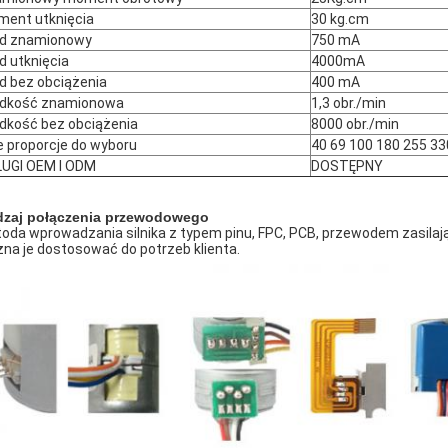
ent utknięcia
30 kg.cm
d znamionowy
750 mA
d utknięcia
4000mA
d bez obciążenia
400 mA
ędkość znamionowa
1,3 obr./min
dkość bez obciążenia
8000 obr./min
e proporcje do wyboru
40 69 100 180 255 3
UGI OEM I ODM
DOSTĘPNY
zaj połączenia przewodowego
oda wprowadzania silnika z typem pinu, FPC, PCB, przewodem zasilaj
na je dostosować do potrzeb klienta.