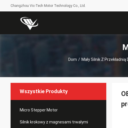
Changzhou Vic-Tech Motor Technology Co., Ltd.
M
Dom
/
Mały Silnik Z Przekładnią
Wszystkie Produkty
OE
pr
Micro Stepper Motor
Silnik krokowy z magnesami trwałymi