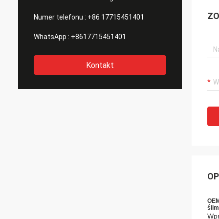
ZO
Numer telefonu :
+86 17715451401
WhatsApp :
+8617715451401
Kontakt
OP
OEM
śli
Wpr