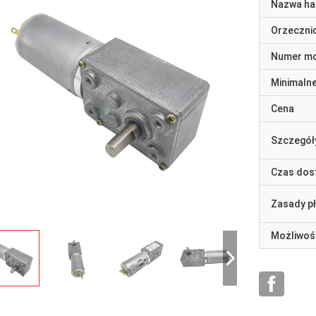
Nazwa ha
Orzeczni
Numer m
Minimaln
Cena
Szczegół
Czas dos
Zasady p
Możliwoś