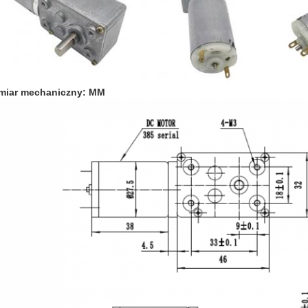
miar mechaniczny: MM