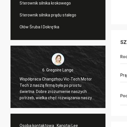
Sterownik silnika krokowego
Sterownik silnika prądu stałego
Ołów Śruba I Dokrętka
SZ
Rod
6. Gregoire Lange
Prą
Współpraca Changzhou Vic-Tech Motor
Profes
Tech z naszą firmą była po prostu
Zamówi
świetna. Dobre zrozumienie naszych
Złącza
Pod
a
potrzeb, wielka chęć rozwiązania naszych
przesyłki. Sterownik dzia
t
problemów. Polecam !
ustalil
Osoba kontaktowa :
Kangtai Lee