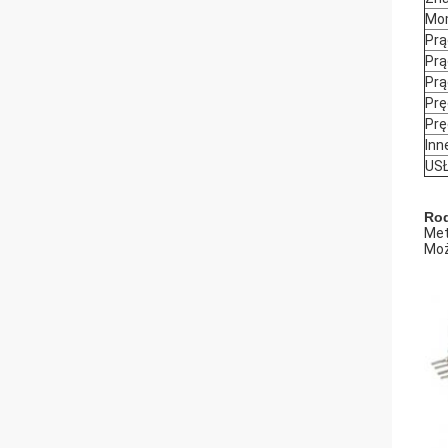
Mom
Prą
Prą
Prą
Pr
Prę
Inn
USŁ
Rod
Met
Moż