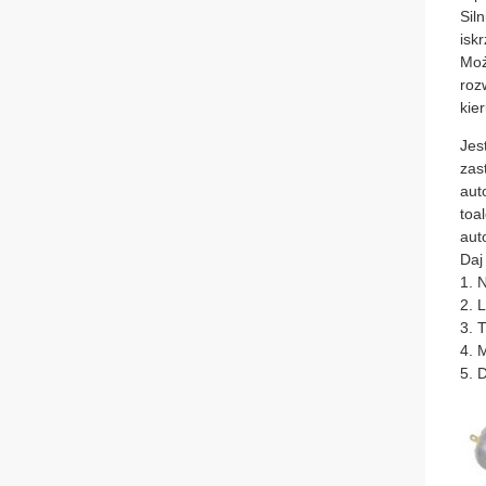
Sil
iskr
Moż
roz
kie
Jes
zas
aut
toa
aut
Daj
1. 
2. 
3. 
4. 
5. 