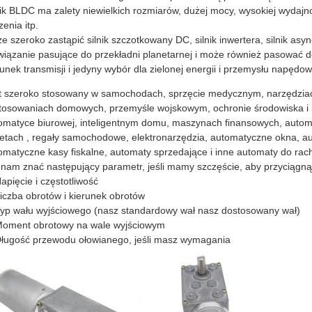
nik BLDC ma zalety niewielkich rozmiarów, dużej mocy, wysokiej wydajno
zenia itp.
e szeroko zastąpić silnik szczotkowany DC, silnik inwertera, silnik as
wiązanie pasujące do przekładni planetarnej i może również pasować d
runek transmisji i jedyny wybór dla zielonej energii i przemysłu napędo
t szeroko stosowany w samochodach, sprzęcie medycznym, narzędziac
tosowaniach domowych, przemyśle wojskowym, ochronie środowiska i p
omatyce biurowej, inteligentnym domu, maszynach finansowych, automat
letach , regały samochodowe, elektronarzędzia, automatyczne okna, a
omatyczne kasy fiskalne, automaty sprzedające i inne automaty do ra
 nam znać następujący parametr, jeśli mamy szczęście, aby przyciągną
Napięcie i częstotliwość
Liczba obrotów i kierunek obrotów
Typ wału wyjściowego (nasz standardowy wał nasz dostosowany wał)
Moment obrotowy na wale wyjściowym
Długość przewodu ołowianego, jeśli masz wymagania