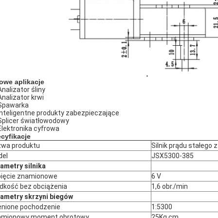
owe aplikacje
Analizator śliny
Analizator krwi
Spawarka
Inteligentne produkty zabezpieczające
Splicer światłowodowy
Elektronika cyfrowa
cyfikacje
wa produktu
Silnik prądu stałego 
del
JSX5300-385
ametry silnika
ięcie znamionowe
6 V
dkość bez obciążenia
1,6 obr./min
ametry skrzyni biegów
nione pochodzenie
1:5300
amionowy moment obrotowy
25Kg.cm