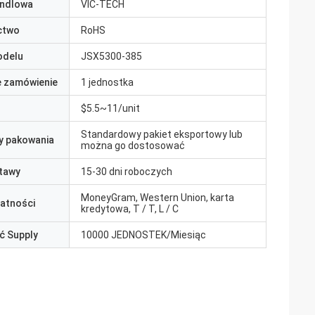
ndlowa
VIC-TECH
ctwo
RoHS
odelu
JSX5300-385
e zamówienie
1 jednostka
$5.5~11/unit
Standardowy pakiet eksportowy lub
y pakowania
można go dostosować
tawy
15-30 dni roboczych
MoneyGram, Western Union, karta
łatności
kredytowa, T / T, L / C
ć Supply
10000 JEDNOSTEK/Miesiąc