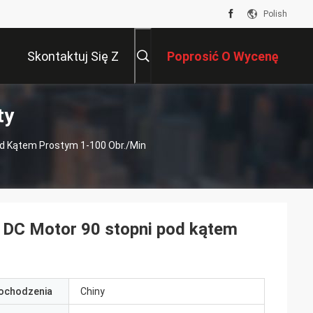
Polish
Skontaktuj Się Z
Poprosić O Wycenę
ty
Nami
od Kątem Prostym 1-100 Obr./min
 DC Motor 90 stopni pod kątem
pochodzenia
Chiny