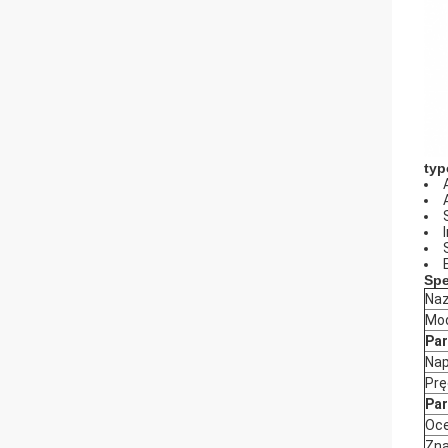
typ
Spe
Naz
Mo
Par
Nap
Prę
Par
Oce
Zn