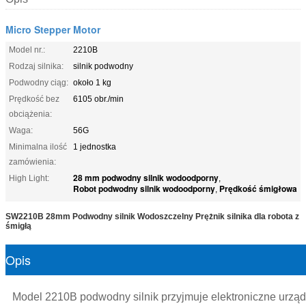
Micro Stepper Motor
Model nr.:
2210B
Rodzaj silnika:
silnik podwodny
Podwodny ciąg:
około 1 kg
Prędkość bez
6105 obr./min
obciążenia:
Waga:
56G
Minimalna ilość
1 jednostka
zamówienia:
28 mm podwodny silnik wodoodporny
High Light:
,
Robot podwodny silnik wodoodporny
Prędkość śmigłowa
,
SW2210B 28mm Podwodny silnik Wodoszczelny Prężnik silnika dla robota z
śmigłą
Opis
Model 2210B podwodny silnik przyjmuje elektroniczne urząd