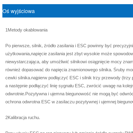
Oś wyjściowa
1Metody okablowania
Po pierwsze, silnik, źródło zasilania i ESC powinny być precyzyj
użytkowania,napięcie zasilania jest zbyt wysokie może spowodowa
niewystarczająca, aby umożliwić silnikowi osiągnięcie mocy zn
również dopasować do napięcia znamionowego silnika. Śruby mont
cewki silnika.najpierw podłączyć ESC i silnik trzy przewody (trz
a następnie podłączyć linię sygnału ESC, zwrócić uwagę na kolejn
odwrotnie.Pozytywna i ujemna biegunowość nie mogą być odwró
ochrona odwrotna ESC w zasilaczu pozytywnej i ujemnej biegunow
2Kalibracja ruchu.