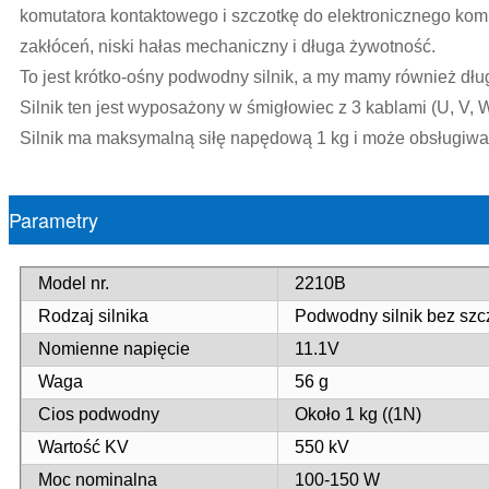
komutatora kontaktowego i szczotkę do elektronicznego komu
zakłóceń, niski hałas mechaniczny i długa żywotność.
To jest krótko-ośny podwodny silnik, a my mamy również dług
Silnik ten jest wyposażony w śmigłowiec z 3 kablami (U, V, 
Silnik ma maksymalną siłę napędową 1 kg i może obsługiw
Parametry
Model nr.
2210B
Rodzaj silnika
Podwodny silnik bez szcz
Nomienne napięcie
11.1V
Waga
56 g
Cios podwodny
Około 1 kg ((1N)
Wartość KV
550 kV
Moc nominalna
100-150 W