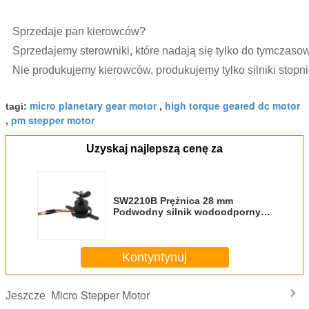
Sprzedaje pan kierowców?
Sprzedajemy sterowniki, które nadają się tylko do tymczaso
Nie produkujemy kierowców, produkujemy tylko silniki stopn
micro planetary gear motor
high torque geared dc motor
tagi:
,
pm stepper motor
,
Uzyskaj najlepszą cenę za
SW2210B Prężnica 28 mm
Podwodny silnik wodoodporny
dla robota z śmigłą
Kontyntynuj
Micro Stepper Motor
Jeszcze