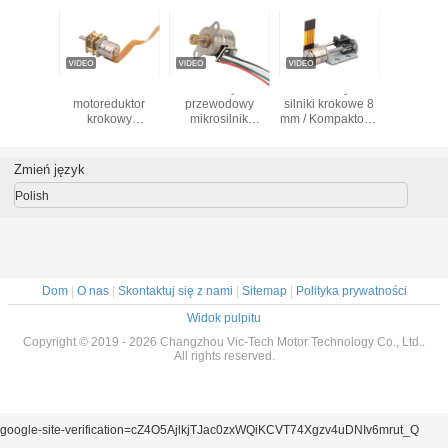
zyjny
10mm
2-fazowy 4-
Silne elektryczne
5V 2-fazow
silnik
motoreduktor
przewodowy
silniki krokowe 8
stopnio
y OEM /
krokowy
mikrosilnik
mm / Kompaktowy
tępny 8
inteligentne
krokowy 5.0 VDC
silnik krokowy 3.3
zowy 4-
bezpieczeństwo
Tryb napędu
V VSM08102
odowy
5VDC mikro silnik
bipolarnego
Zmień język
krokowy 2-fazowy
10mm pm
4-przewodowy
VSM1070
Polish
napęd bipolarny
VSM10157-
10G8D
Dom
|
O nas
|
Skontaktuj się z nami
|
Sitemap
|
Polityka prywatności
Widok pulpitu
Copyright © 2019 - 2026 Changzhou Vic-Tech Motor Technology Co., Ltd..
All rights reserved.
google-site-verification=cZ4O5AjlkjTJac0zxWQiKCVT74Xgzv4uDNIv6mrut_Q