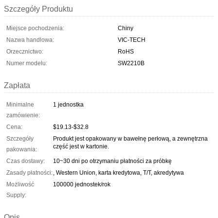
Szczegóły Produktu
Miejsce pochodzenia:
Chiny
Nazwa handlowa:
VIC-TECH
Orzecznictwo:
RoHS
Numer modelu:
SW2210B
Zapłata
Minimalne
1 jednostka
zamówienie:
Cena:
$19.13-$32.8
Szczegóły
Produkt jest opakowany w bawełnę perłową, a zewnętrzna
część jest w kartonie.
pakowania:
Czas dostawy:
10~30 dni po otrzymaniu płatności za próbkę
Zasady płatności:
, Western Union, karta kredytowa, T/T, akredytywa
Możliwość
100000 jednostek/rok
Supply:
Opis