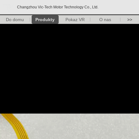
Changzhou Vic-Tech Motor Technology Co., Ltd.
Do domu
Produkty
Pokaz VR
O nas
>>