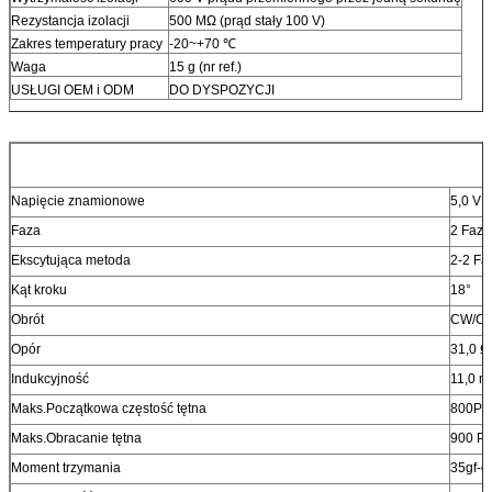
Rezystancja izolacji
500 MΩ (prąd stały 100 V)
Zakres temperatury pracy
-20~+70 ℃
Waga
15 g (nr ref.)
USŁUGI OEM i ODM
DO DYSPOZYCJI
Napięcie znamionowe
5,0 V 
Faza
2 Faza
Ekscytująca metoda
2-2 Fa
Kąt kroku
18°
Obrót
CW/C
Opór
31,0 Ω
Indukcyjność
11,0 m
Maks.Początkowa częstość tętna
800PP
Maks.Obracanie tętna
900 P
Moment trzymania
35gf-c