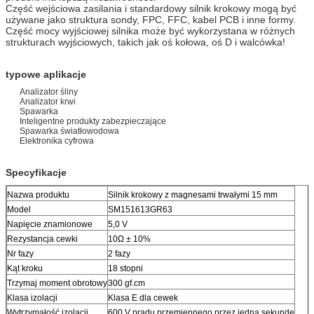
Część wejściowa zasilania i standardowy silnik krokowy mogą być
używane jako struktura sondy, FPC, FFC, kabel PCB i inne formy.
Część mocy wyjściowej silnika może być wykorzystana w różnych
strukturach wyjściowych, takich jak oś kołowa, oś D i walcówka!
typowe aplikacje
Analizator śliny
Analizator krwi
Spawarka
Inteligentne produkty zabezpieczające
Spawarka światłowodowa
Elektronika cyfrowa
Specyfikacje
Nazwa produktu
Silnik krokowy z magnesami trwałymi 15 mm
Model
SM151613GR63
Napięcie znamionowe
5,0 V
Rezystancja cewki
10Ω ± 10%
Nr fazy
2 fazy
Kąt kroku
18 stopni
Trzymaj moment obrotowy
300 gf.cm
Klasa izolacji
Klasa E dla cewek
Wytrzymałość izolacji
600 V prądu przemiennego przez jedną sekundę