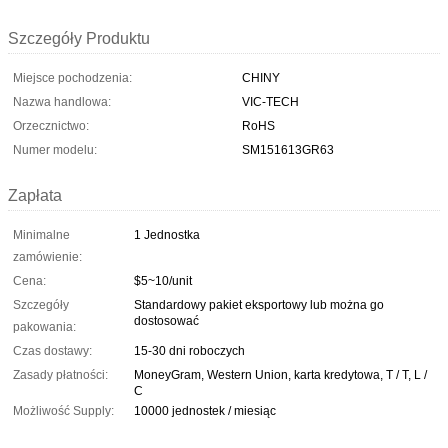
Szczegóły Produktu
Miejsce pochodzenia:
CHINY
Nazwa handlowa:
VIC-TECH
Orzecznictwo:
RoHS
Numer modelu:
SM151613GR63
Zapłata
Minimalne
1 Jednostka
zamówienie:
Cena:
$5~10/unit
Szczegóły
Standardowy pakiet eksportowy lub można go
dostosować
pakowania:
Czas dostawy:
15-30 dni roboczych
Zasady płatności:
MoneyGram, Western Union, karta kredytowa, T / T, L /
C
Możliwość Supply:
10000 jednostek / miesiąc