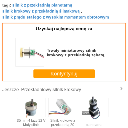
silnik z przekładnią planetarną
tagi:
,
silnik krokowy z przekładnią ślimakową
,
silnik prądu stałego z wysokim momentem obrotowym
Uzyskaj najlepszą cenę za
Trwały miniaturowy silnik
krokowy z przekładnią zębatą, 2-
fazowy 4-przewodowy
konfigurowalny dwubiegunowy
silnik krokowy Geared 15 mm
Kontyntynuj
SM151613
Przekładniowy silnik krokowy
Jeszcze
silnik
35 mm 4 fazy 12 V
Silnik krokowy z
Przekładnia
Silnik sto
 o kącie
Mały silnik
przekładnią 20
planetarna
przekładn