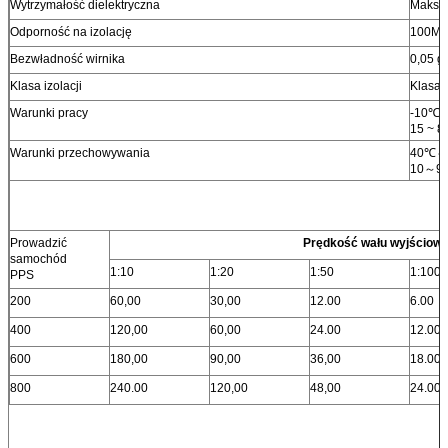
Wytrzymałość dielektryczna
Maks.
Odporność na izolację
100MΩ 
Bezwładność wirnika
0,05 g
Klasa izolacji
Klasa 
Warunki pracy
-10℃～
15 ~ 
Warunki przechowywania
40℃～7
10～90
Prowadzić
Prędkość wału wyjściowe
samochód
1:10
1:20
1:50
1:100
PPS
200
60,00
30,00
12.00
6.00
400
120,00
60,00
24.00
12.00
600
180,00
90,00
36,00
18.00
800
240.00
120,00
48,00
24.00