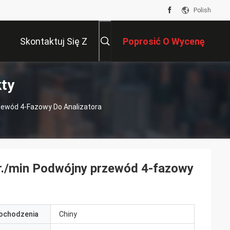
Polish
Skontaktuj Się Z
Poprosić O Wycenę
kty
Nami
rzewód 4-Fazowy Do Analizatora
br./min Podwójny przewód 4-fazowy
pochodzenia
Chiny