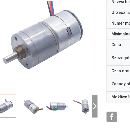
Nazwa ha
Orzeczni
Numer m
Minimaln
Cena
Szczegół
Czas dos
Zasady p
Możliwoś