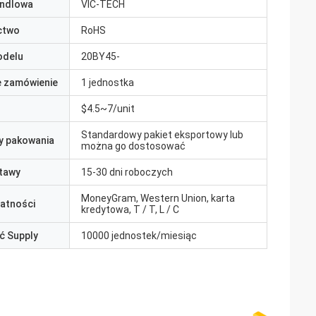
ndlowa
VIC-TECH
ctwo
RoHS
odelu
20BY45-
e zamówienie
1 jednostka
$4.5~7/unit
Standardowy pakiet eksportowy lub
y pakowania
można go dostosować
tawy
15-30 dni roboczych
MoneyGram, Western Union, karta
łatności
kredytowa, T / T, L / C
ć Supply
10000 jednostek/miesiąc