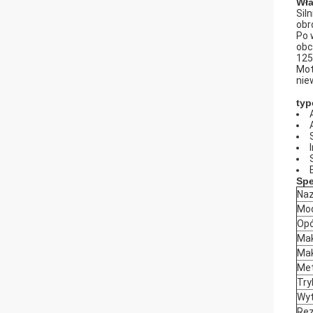
Wła
Sil
obr
Po 
obc
125
Mot
nie
typ
Spe
Naz
Mo
Op
Mak
Mak
Me
Try
Wyt
Rez