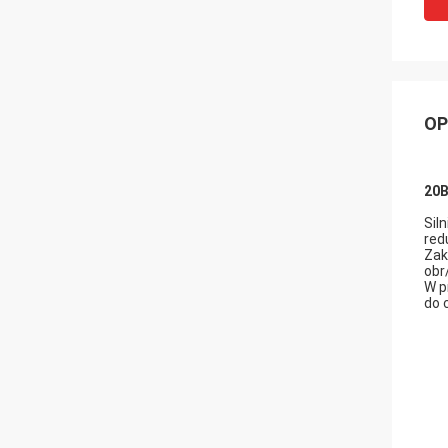
OP
20B
Sil
red
Zak
obr
W p
do 