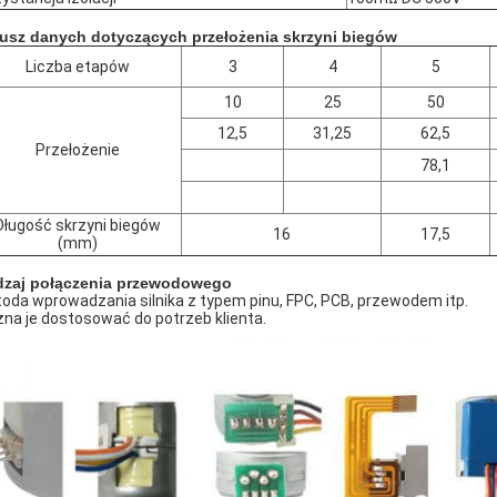
usz danych dotyczących przełożenia skrzyni biegów
Liczba etapów
3
4
5
10
25
50
12,5
31,25
62,5
Przełożenie
78,1
Długość skrzyni biegów
16
17,5
(mm)
zaj połączenia przewodowego
oda wprowadzania silnika z typem pinu, FPC, PCB, przewodem itp.
na je dostosować do potrzeb klienta.