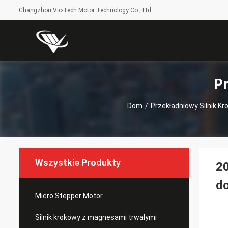
Changzhou Vic-Tech Motor Technology Co., Ltd.
Pr
Dom
/
Przekładniowy Silnik K
Wszystkie Produkty
20
do
Micro Stepper Motor
Silnik krokowy z magnesami trwałymi