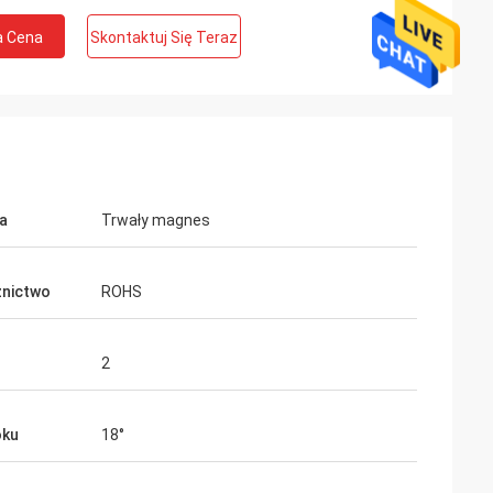
a Cena
Skontaktuj Się Teraz
a
Trwały magnes
te Limited
Ashley Griffin
nictwo
ROHS
z oczekiwaniami,
Przesyłka została odebrana bardzo
szybko. Produkt był dobrze chroniony
i pomaga w
przez opakowanie. Przedstawiciel firmy
2
towi
był serdeczny i uprzejmy. Ocena Plus!
Ciebie.
oku
18°