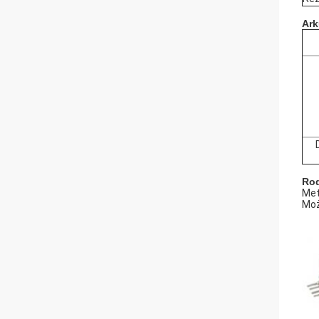
Ark
Rod
Met
Moż