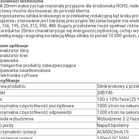
ściwości techniczne
nik 20mm wykorzystuje materiały przyjazne dla środowiska ROHS, niskie
otowy można dostosować do potrzeb klienta.
wyposażeniu silnika krokowego w przekładnię redukcyjną kąt kroku jes
iążenia i sterowanie jest bardziej precyzyjne.Skrzynia biegów ma wiele r
, 156, 195, 250, 315, 390, 488. Bogaty przełożenie może spełniać różn
oreduktor 20mm charakteryzuje się energooszczędnością, cichą i wys
wielką wagą i wygodną instalacją.Misja silnika to ponad 10 000 godzin
owe aplikacje
Analizator śliny
Analizator krwi
Spawarka
Inteligentne produkty zabezpieczające
Spawarka światłowodowa
Elektronika cyfrowa
cyfikacje
wa produktu
Silnik krokowy z prze
del
20BY45-
ór
10Ω ± 10%/faza (25 
symalna częstotliwość początkowa
1000 stron na sekun
symalna częstotliwość odpowiedzi
1200 stron na sekun
toda wzbudzenia
Wzbudzenie 2-2 faz
b jazdy
Napęd bipolarny
rzymałość izolacji
AC600V,3mA,1S
ystancja izolacji
100mΩ DC 500V