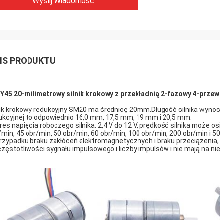
Wyślij Wiadomość
IS PRODUKTU
Y45 20-milimetrowy silnik krokowy z przekładnią 2-fazowy 4-prze
nik krokowy redukcyjny SM20 ma średnicę 20mm.Długość silnika wynosi 
ukcyjnej to odpowiednio 16,0 mm, 17,5 mm, 19 mm i 20,5 mm.
res napięcia roboczego silnika: 2,4 V do 12 V, prędkość silnika może 
/min, 45 obr/min, 50 obr/min, 60 obr/min, 100 obr/min, 200 obr/min i 5
rzypadku braku zakłóceń elektromagnetycznych i braku przeciążenia, p
częstotliwości sygnału impulsowego i liczby impulsów i nie mają na n