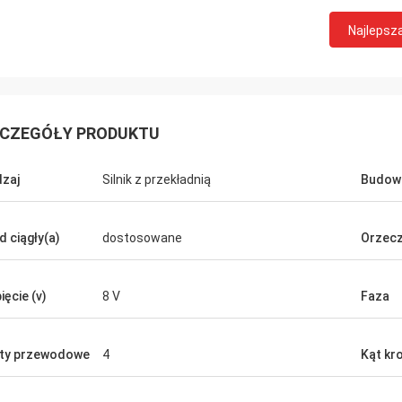
Najlepsz
CZEGÓŁY PRODUKTU
zaj
Silnik z przekładnią
Budow
David Molevelt
Buildstorm Priva
d ciągły(a)
dostosowane
Orzecz
jonalna i przejrzysta komunikacja.
Produkt działa zgodnie 
enie zostało wysłane na czas.
był ładnie zapakowany. Sprzedawca
 licznikowe, jeśli zostały dodane do
reaguje bardzo szybko 
ięcie (v)
8 V
Faza
ła tak, jak
podjęciu decyzji o zakupie. Są go
iśmy!
dostosować produkt do 
ty przewodowe
4
Kąt kr