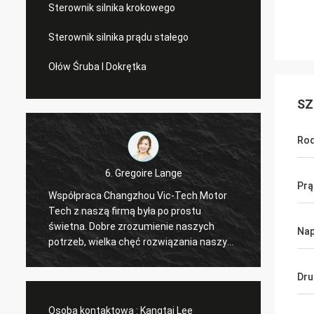
Sterownik silnika krokowego
Sterownik silnika prądu stałego
Ołów Śruba I Dokrętka
SZ
Rod
6. Gregoire Lange
Prą
Współpraca Changzhou Vic-Tech Motor
Profes
Tech z naszą firmą była po prostu
Zamówi
świetna. Dobre zrozumienie naszych
Złącza
Nap
a
potrzeb, wielka chęć rozwiązania naszych
przesyłki. Sterownik dzia
t
problemów. Polecam !
ustalil
Dru
Osoba kontaktowa :
Kangtai Lee