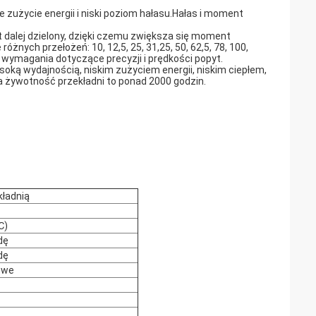
 zużycie energii i niski poziom hałasu.Hałas i moment
t dalej dzielony, dzięki czemu zwiększa się moment
óżnych przełożeń: 10, 12,5, 25, 31,25, 50, 62,5, 78, 100,
e wymagania dotyczące precyzji i prędkości popyt.
oką wydajnością, niskim zużyciem energii, niskim ciepłem,
, a żywotność przekładni to ponad 2000 godzin.
kładnią
℃)
dę
dę
owe