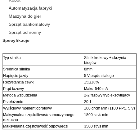
Robot
Automatyzacja fabryki
Maszyna do gier
Sprzęt bankomatowy
Sprzęt ochronny
Specyfikacje
Typ silnika
Silnik krokowy + skrzynia
biegów
Średnica silnika
8mm
Napięcie jazdy
5 V prądu stałego
Rezystancja cewki
15Ω±8%
Prąd fazowy
Maks. 540 mA
Metoda wzbudzenia
2-2 fazowy tryb ekscytujący
Przełożenie
20:1
Wyjściowy moment obrotowy
100 g*cm Min (1100 PPS, 5 V)
Maksymalna częstotliwość samoczynnego
1800 str./s min
rozruchu
Maksymalna częstotliwość odpowiedzi
3500 str./s min