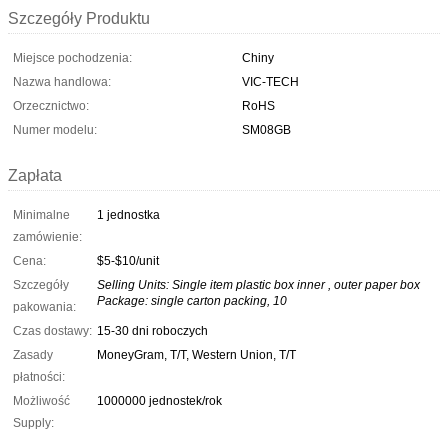
Szczegóły Produktu
Miejsce pochodzenia:
Chiny
Nazwa handlowa:
VIC-TECH
Orzecznictwo:
RoHS
Numer modelu:
SM08GB
Zapłata
Minimalne
1 jednostka
zamówienie:
Cena:
$5-$10/unit
Szczegóły
Selling Units: Single item plastic box inner , outer paper box
Package: single carton packing, 10
pakowania:
Czas dostawy:
15-30 dni roboczych
Zasady
MoneyGram, T/T, Western Union, T/T
płatności:
Możliwość
1000000 jednostek/rok
Supply: