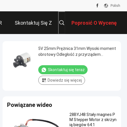
Polish
R
Skontaktuj Się Z
Poprosić O Wycenę
Nami
5V 25mm Prężnica 31mm Wysoki moment
obrotowy Odległość z przyrządem
bieżnikowym silnik stopniowy do
analizatora śliny、analizatora krwi、
Skontaktuj się teraz
maszyny spawalniczej
Dowiedz się więcej
Powiązane wideo
28BYJ48 Stały magnes P
M Stepper Motor z skrzyn
ią biegów 64:1