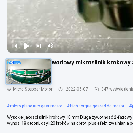
2-fazowy 4-przewodowy mikrosilnik krokowy
VSM1070
Micro Stepper Motor
2022-05-07
347 wyświetleni
#
micro planetary gear motor
#
high torque geared dc motor
#
Wysokiej jakości silnik krokowy 10 mm Długa żywotność 2-fazowy
wynosi 18 stopni, czyli 20 kroków na obrót, plus efekt zwalniania pol