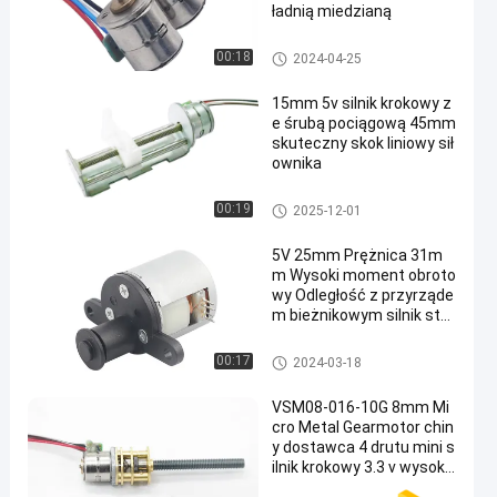
ładnią miedzianą
Micro Stepper Motor
00:18
2024-04-25
15mm 5v silnik krokowy z
e śrubą pociągową 45mm
skuteczny skok liniowy sił
ownika
Suwak Silnik krokowy
00:19
2025-12-01
5V 25mm Prężnica 31m
m Wysoki moment obroto
wy Odległość z przyrząde
m bieżnikowym silnik sto
pniowy do analizatora ślin
y、analizatora krwi、mas
Przekładniowy silnik krokowy
00:17
2024-03-18
zyny spawalniczej
VSM08-016-10G 8mm Mi
cro Metal Gearmotor chin
y dostawca 4 drutu mini s
ilnik krokowy 3.3 v wysoki
ej precyzji silnik krokowy