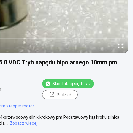
 5.0 VDC Tryb napędu bipolarnego 10mm pm
Skontaktuj się teraz
a
Podział
pm stepper motor
 4-przewodowy silnik krokowy pm Podstawowy kąt kroku silnika
a ...
Zobacz więcej