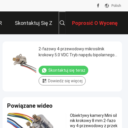
Polish
R
Skontaktuj Się Z
Poprosić O Wycenę
Nami
2-fazowy 4-przewodowy mikrosilnik
krokowy 5.0 VDC Tryb napędu bipolarnego
10mm pm VSM1070
Skontaktuj się teraz
Dowiedz się więcej
Powiązane wideo
Obiektywy kamery Mini sil
nik krokowy 8 mm 2-fazo
wy 4-przewodowy z przek