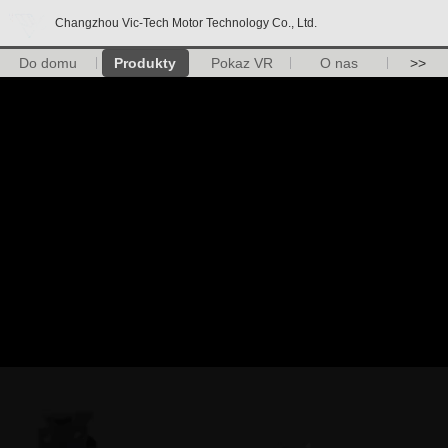
Changzhou Vic-Tech Motor Technology Co., Ltd.
Do domu
Produkty
Pokaz VR
O nas
>>