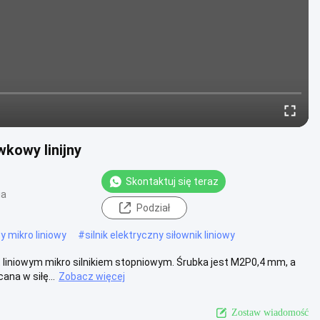
kowy linijny
Skontaktuj się teraz
ia
Podział
wy mikro liniowy
#
silnik elektryczny siłownik liniowy
 liniowym mikro silnikiem stopniowym. Śrubka jest M2P0,4 mm, a
na w siłę...
Zobacz więcej
Zostaw wiadomość