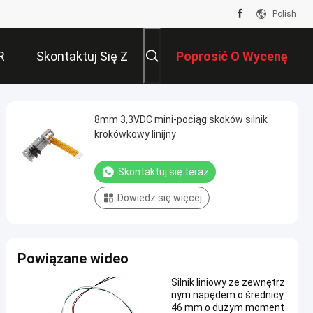
Polish
R
Skontaktuj Się Z
Poprosić O Wycenę
Nami
8mm 3,3VDC mini-pociąg skoków silnik
krokówkowy linijny
Skontaktuj się teraz
Dowiedz się więcej
Powiązane wideo
Silnik liniowy ze zewnętrz
nym napędem o średnicy
46 mm o dużym moment