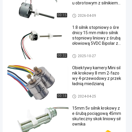
u obrotowym z silnikiem li
niowym POM 24VDC
Liniowy silnik krokowy
00:15
2026-04-09
1.8 silnik stopniowy o śre
dnicy 15 mm mikro silnik
stopniowy liniowy z śrubą
ołowiową 5VDC Bipolar z
suwakem z tworzywa szt
ucznego
Liniowy silnik krokowy
00:32
2025-10-27
Obiektywy kamery Mini sil
nik krokowy 8 mm 2-fazo
wy 4-przewodowy z przek
ładnią miedzianą
Micro Stepper Motor
00:18
2024-04-25
15mm 5v silnik krokowy z
e śrubą pociągową 45mm
skuteczny skok liniowy sił
ownika