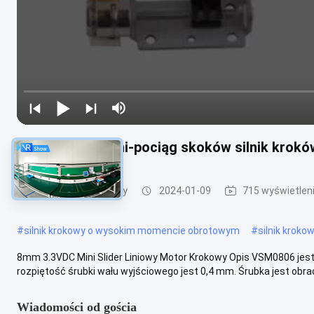
8mm 3,3VDC mini-pociąg skoków silnik kroków
Liniowy silnik krokowy
2024-01-09
715 wyświetlen
#
silnik krokowy o wysokim momencie obrotowym
#
silnik kroko
8mm 3.3VDC Mini Slider Liniowy Motor Krokowy Opis VSM0806 jest
rozpiętość śrubki wału wyjściowego jest 0,4 mm. Śrubka jest obraca
Wiadomości od gościa