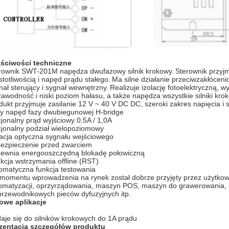
ściwości techniczne
rownik SWT-201M napędza dwufazowy silnik krokowy.
Sterownik przyj
stotliwością i napęd prądu stałego.
Ma silne działanie przeciwzakłóceni
nał sterujący i sygnał wewnętrzny.
Realizuje izolację fotoelektryczną, w
zawodność i niski poziom hałasu, a także napędza wszystkie silniki kro
dukt przyjmuje zasilanie 12 V ~ 40 V DC DC, szeroki zakres napięcia i s
ły napęd fazy dwubiegunowej H-bridge
jonalny prąd wyjściowy 0,5A / 1,0A
jonalny podział wielopoziomowy
lacja optyczna sygnału wejściowego
ezpieczenie przed zwarciem
ewnia energooszczędną blokadę połowiczną
kcja wstrzymania offline (RST)
omatyczna funkcja testowania
momentu wprowadzenia na rynek został dobrze przyjęty przez użytkown
omatyzacji, oprzyrządowania, maszyn POS, maszyn do grawerowania, 
przewodnikowych pieców dyfuzyjnych itp.
owe aplikacje
aje się do silników krokowych do 1A prądu
zentacja szczegółów produktu