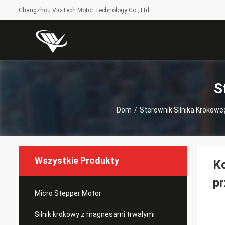
Changzhou Vic-Tech Motor Technology Co., Ltd.
S
Dom
/
Sterownik Silnika Krokowe
Wszystkie Produkty
Ko
p
Micro Stepper Motor
Silnik krokowy z magnesami trwałymi