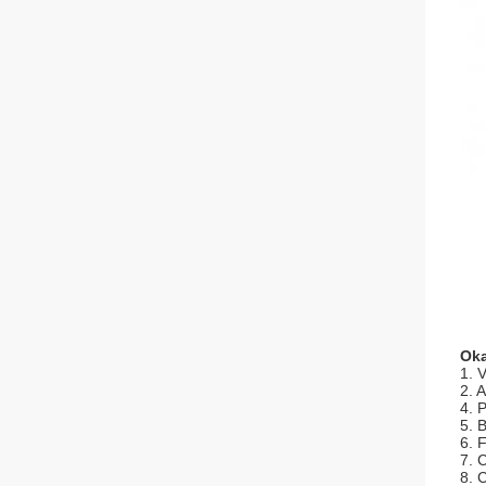
Oka
1. 
2.
A
4. 
5. 
6. 
7. 
8. 