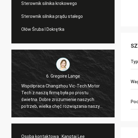
Sterownik silnika krokowego
Sterownik silnika prądu stałego
Ołów Śruba I Dokrętka
SZ
Typ
6. Gregoire Lange
Wa
Współpraca Changzhou Vic-Tech Motor
Profes
Tech z naszą firmą była po prostu
Zamówi
świetna. Dobre zrozumienie naszych
Złącza
Pod
a
potrzeb, wielka chęć rozwiązania naszych
przesyłki. Sterownik dzia
t
problemów. Polecam !
ustalil
Osoba kontaktowa :
Kangtai Lee