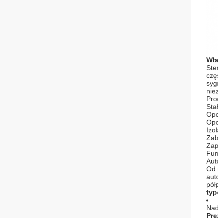
Wła
Ste
czę
syg
nie
Pro
Sta
Opc
Opc
Izo
Zab
Zap
Fun
Aut
Od 
aut
pół
typ
Nad
Pre