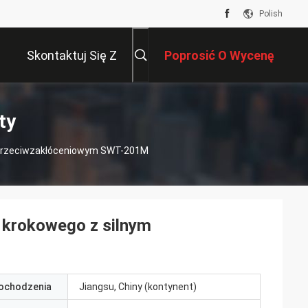
Polish
Skontaktuj Się Z
Poprosić O Wycenę
Nami
ty
m Przeciwzakłóceniowym SWT-201M
a krokowego z silnym
pochodzenia
Jiangsu, Chiny (kontynent)