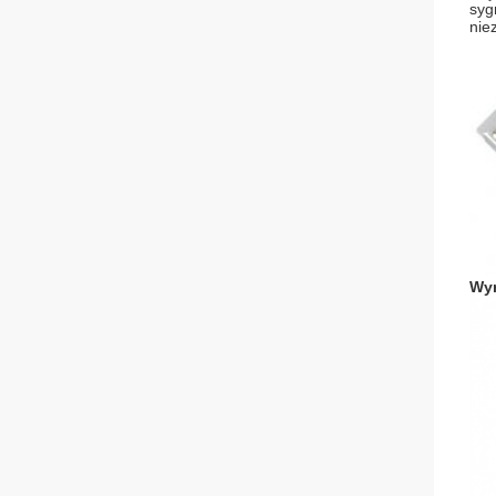
syg
nie
Wy