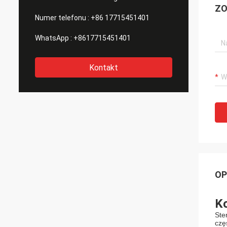
ZO
Numer telefonu :
+86 17715451401
WhatsApp :
+8617715451401
Kontakt
OP
Ko
Ste
czę