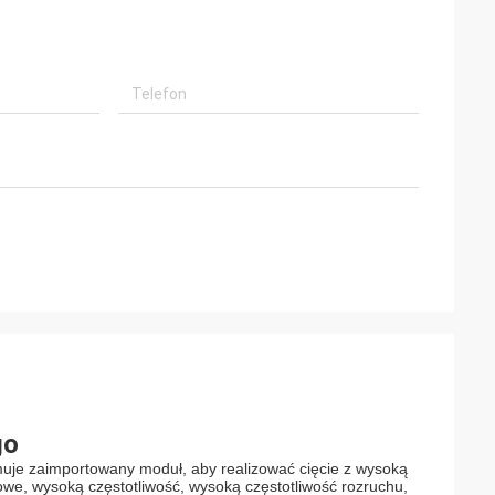
go
muje zaimportowany moduł, aby realizować cięcie z wysoką
owe, wysoką częstotliwość, wysoką częstotliwość rozruchu,