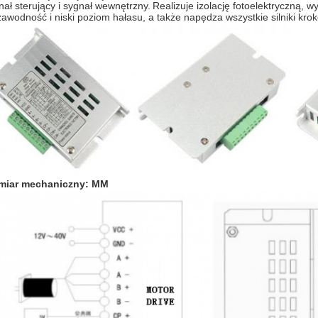
nał sterujący i sygnał wewnętrzny.
Realizuje izolację fotoelektryczną, w
zawodność i niski poziom hałasu, a także napędza wszystkie silniki kro
miar mechaniczny: MM