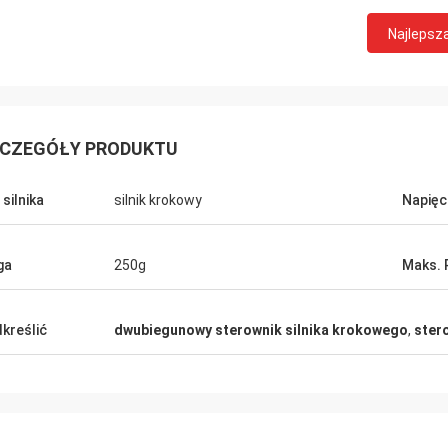
Najlepsz
CZEGÓŁY PRODUKTU
 silnika
silnik krokowy
Napięc
David Molevelt
Buildstorm Priva
ga
250g
Maks. 
jonalna i przejrzysta komunikacja.
Produkt działa zgodnie 
enie zostało wysłane na czas.
był ładnie zapakowany. Sprzedawca
 licznikowe, jeśli zostały dodane do
reaguje bardzo szybko 
kreślić
dwubiegunowy sterownik silnika krokowego
,
ster
ła tak, jak
podjęciu decyzji o zakupie. Są go
iśmy!
dostosować produkt do 