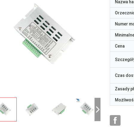
Nazwa ha
Orzeczni
Numer m
Minimaln
Cena
Szczegół
Czas dos
Zasady p
Możliwoś