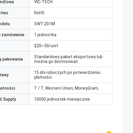
ndlowa
VIC-TECH
ctwo
RoHS
odelu
SWT-201M
e zamówienie
1 jednostka
$20~30/unit
Standardowy pakiet eksportowy lub
y pakowania
można go dostosować
15 dni roboczych po potwierdzeniu
tawy
płatności
łatności
T / T, Western Union, MoneyGram,
ć Supply
10000 jednostek miesięcznie