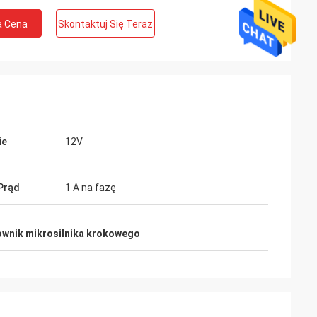
a Cena
Skontaktuj Się Teraz
ie
12V
te Limited
Ashley Griffin
Prąd
1 A na fazę
z oczekiwaniami,
Przesyłka została odebrana bardzo
szybko. Produkt był dobrze chroniony
i pomaga w
przez opakowanie. Przedstawiciel firmy
ownik mikrosilnika krokowego
towi
był serdeczny i uprzejmy. Ocena Plus!
Ciebie.