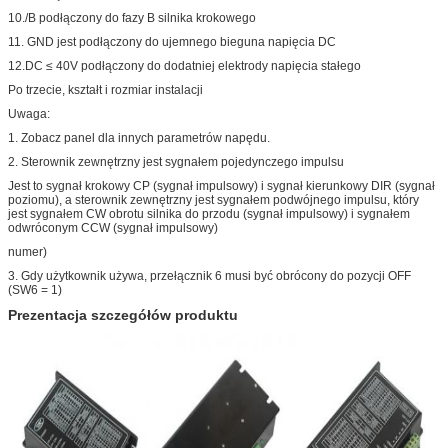
10./B podłączony do fazy B silnika krokowego
11. GND jest podłączony do ujemnego bieguna napięcia DC
12.DC ≤ ​​40V podłączony do dodatniej elektrody napięcia stałego
Po trzecie, kształt i rozmiar instalacji
Uwaga:
1. Zobacz panel dla innych parametrów napędu.
2. Sterownik zewnętrzny jest sygnałem pojedynczego impulsu
Jest to sygnał krokowy CP (sygnał impulsowy) i sygnał kierunkowy DIR (sygnał
poziomu), a sterownik zewnętrzny jest sygnałem podwójnego impulsu, który
jest sygnałem CW obrotu silnika do przodu (sygnał impulsowy) i sygnałem
odwróconym CCW (sygnał impulsowy)
numer)
3. Gdy użytkownik używa, przełącznik 6 musi być obrócony do pozycji OFF
(SW6 = 1)
Prezentacja szczegółów produktu