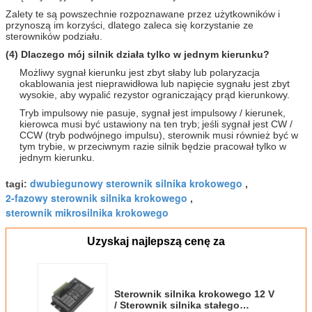
Zalety te są powszechnie rozpoznawane przez użytkowników i
przynoszą im korzyści, dlatego zaleca się korzystanie ze
sterowników podziału.
(4) Dlaczego mój silnik działa tylko w jednym kierunku?
Możliwy sygnał kierunku jest zbyt słaby lub polaryzacja
okablowania jest nieprawidłowa lub napięcie sygnału jest zbyt
wysokie, aby wypalić rezystor ograniczający prąd kierunkowy.
Tryb impulsowy nie pasuje, sygnał jest impulsowy / kierunek,
kierowca musi być ustawiony na ten tryb;
jeśli sygnał jest CW /
CCW (tryb podwójnego impulsu), sterownik musi również być w
tym trybie, w przeciwnym razie silnik będzie pracował tylko w
jednym kierunku.
dwubiegunowy sterownik silnika krokowego
tagi:
,
2-fazowy sterownik silnika krokowego
,
sterownik mikrosilnika krokowego
Uzyskaj najlepszą cenę za
Sterownik silnika krokowego 12 V
/ Sterownik silnika stałego