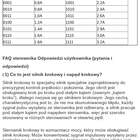
0001
0,6A
1001
2.2A
0010
0,8A
1010
2.4A
0011
1,0A
1011
2.6A
0100
1.2A
1100
2.7A
0101
1.4A
1101
2.9A
0110
1.6A
1110
3,0A
0111
1.8A
1111
3.2A
FAQ sterownika Odpowiedzi użytkownika (pytania i
odpowiedzi)
1) Co to jest silnik krokowy i napęd krokowy?
(
Silnik krokowy to specjalny silnik specjalnie zaprojektowany do
precyzyjnej kontroli prędkości i położenia.
Jego obrót jest
obsługiwany krok po kroku pod stałym kątem (zwanym „kątem
kroku”), dlatego nazywa się go silnikiem krokowym.
Jego cechą
charakterystyczną jest to, że nie ma skumulowanego błędu, każdy
sygnał pulsu wysyłany ze sterownika jest odbierany, a silnik pracuje
pod stałym kątem pod napędem sterownika, więc jest szeroko
stosowany w różnych sterowaniach w otwartej pętli.
Sterownik krokowy to wzmacniacz mocy, który może obsługiwać
silnik krokowy.
Może konwertować sygnał impulsowy wysyłany przez
kontroler na sygnał mocy silnika krokowego.
Prędkość silnika jest