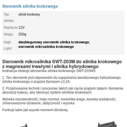
Sterownik silnika krokowego
Typ
silnik krokowy
silnika:
Napięcie:
12V
Waga:
250g
dwubiegunowy sterownik silnika krokowego
High
,
sterownik mikrosilnika krokowego
Light:
Sterownik mikrosilnika SWT-203M do silnika krokowego
z magnesami trwałymi i silnika hybrydowego
Instrukcja obsługi sterownika silnika krokowego SWT-203MS
1. Ten sterownik jest odpowiedni do napędzania dwufazowego hybrydowego
silnika krokowego o prądzie fazowym ≤3,2A.
2. Przyjmowanie technik i procesów, takich jak cięcie prądem stałym i tłumienie
absorpcji hałasu, aby stworzyć system silników krokowych
Wysoka niezawodność, mały rozmiar, niewielka waga, wysoka wydajność,
zrównoważone działanie, statyczność i wysoka
Funkcje takie jak wysoki moment obrotowy.