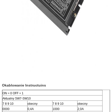
Okablowanie Instructuins
ON = 0 OFF = 1
Aktualny SW7-SW10
7 8 9 10
obecny
7 8 9 10
obecny
0000
0,4A
1000
2,0A