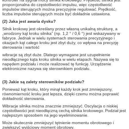
proporcjonalna do częstotliwości impulsu, więc częstotliwość
impulsów sterujących można precyzyjnie regulować.
Prędkość,
liczba impulsów sterujących może być dokładnie ustawiona.
(2) Jaka jest awaria dysku?
Silnik krokowy jest określany przez własną unikalną strukturę, a
„wrodzony kąt kroku silnika” (np. 1,2 ° / 0,6 °) jest wskazywany w
fabryce.
Jednak w wielu systemach sterowania precyzyjnego i
okazjach kąt całego kroku jest zbyt duży, co wpływa na precyzję
sterowania i wartość
wibracje są zbyt duże.
Dlatego wymagane jest uzupełnienie
nieodłącznego kąta kroku silnika w wielu etapach.
Nazywa się to
napędem podziału i może realizować tę funkcję.
Urządzenie
elektroniczne nazywa się sterownikiem podziału.
(3) Jakie są zalety sterowników podziału?
Ponieważ kąt kroku, który minął każdy krok jest zmniejszony,
równomierność kroku jest lepsza, dzięki czemu można poprawić
dokładność sterowania.
Wibracje silnika można znacznie zmniejszyć.
Oscylacja o niskiej
częstotliwości jest nieodłączną cechą silnika krokowego.
Podział jest
najlepszym sposobem na jego wyeliminowanie.
Może skutecznie zmniejszyć tętnienie momentu obrotowego i
zwiększyć wyjściowy moment obrotowy.